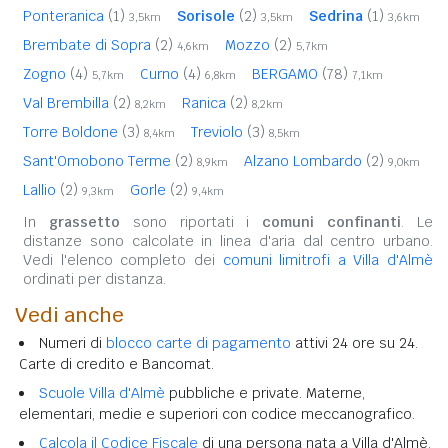
Ponteranica
(1)
Sorisole
(2)
Sedrina
(1)
3,5km
3,5km
3,6km
Brembate di Sopra
(2)
Mozzo
(2)
4,6km
5,7km
Zogno
(4)
Curno
(4)
BERGAMO
(78)
5,7km
6,8km
7,1km
Val Brembilla
(2)
Ranica
(2)
8,2km
8,2km
Torre Boldone
(3)
Treviolo
(3)
8,4km
8,5km
Sant'Omobono Terme
(2)
Alzano Lombardo
(2)
8,9km
9,0km
Lallio
(2)
Gorle
(2)
9,3km
9,4km
In
grassetto
sono riportati i
comuni confinanti
. Le
distanze sono calcolate in linea d'aria dal centro urbano.
Vedi l'elenco completo dei
comuni limitrofi a Villa d'Almè
ordinati per distanza.
Vedi anche
Numeri di
blocco carte di pagamento
attivi 24 ore su 24.
Carte di credito e Bancomat.
Scuole Villa d'Almè
pubbliche e private. Materne,
elementari, medie e superiori con codice meccanografico.
Calcola il Codice Fiscale
di una persona nata a Villa d'Almè.