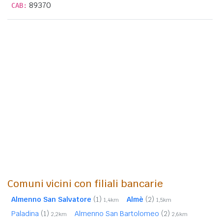
89370
CAB:
Comuni vicini con filiali bancarie
Almenno San Salvatore
(1)
Almè
(2)
1,4km
1,5km
Paladina
(1)
Almenno San Bartolomeo
(2)
2,2km
2,6km