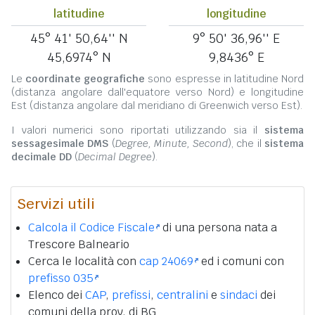
latitudine
longitudine
45° 41' 50,64'' N
9° 50' 36,96'' E
45,6974° N
9,8436° E
Le
coordinate geografiche
sono espresse in latitudine Nord
(distanza angolare dall'equatore verso Nord) e longitudine
Est (distanza angolare dal meridiano di Greenwich verso Est).
I valori numerici sono riportati utilizzando sia il
sistema
sessagesimale DMS
(
Degree, Minute, Second
), che il
sistema
decimale DD
(
Decimal Degree
).
Servizi utili
Calcola il Codice Fiscale
di una persona nata a
Trescore Balneario
Cerca le località con
cap 24069
ed i comuni con
prefisso 035
Elenco dei
CAP
,
prefissi
,
centralini
e
sindaci
dei
comuni della prov. di BG