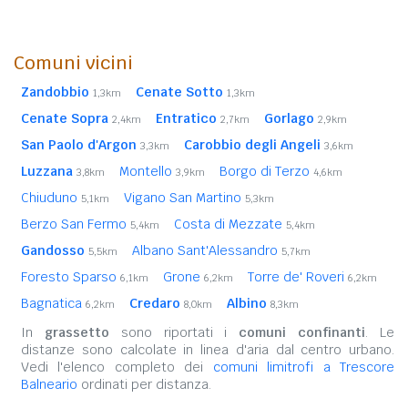
Comuni vicini
Zandobbio
Cenate Sotto
1,3km
1,3km
Cenate Sopra
Entratico
Gorlago
2,4km
2,7km
2,9km
San Paolo d'Argon
Carobbio degli Angeli
3,3km
3,6km
Luzzana
Montello
Borgo di Terzo
3,8km
3,9km
4,6km
Chiuduno
Vigano San Martino
5,1km
5,3km
Berzo San Fermo
Costa di Mezzate
5,4km
5,4km
Gandosso
Albano Sant'Alessandro
5,5km
5,7km
Foresto Sparso
Grone
Torre de' Roveri
6,1km
6,2km
6,2km
Bagnatica
Credaro
Albino
6,2km
8,0km
8,3km
In
grassetto
sono riportati i
comuni confinanti
. Le
distanze sono calcolate in linea d'aria dal centro urbano.
Vedi l'elenco completo dei
comuni limitrofi a Trescore
Balneario
ordinati per distanza.