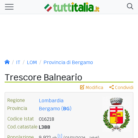
IT
LOM
Provincia di Bergamo
Trescore Balneario
Modifica
Condividi
Regione
Lombardia
Provincia
Bergamo (
BG
)
Codice Istat
016218
Cod.catastale
L388
[1]
Popolazione
9.922
ab.
(01/01/2026 - Istat)