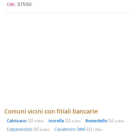
57550
CAB:
Comuni vicini con filiali bancarie
Calvisano
(2)
Isorella
(2)
Remedello
(1)
3,9km
4,1km
4,4km
Carpenedolo
(6)
Casalmoro (MN)
(1)
6,9km
7,0km