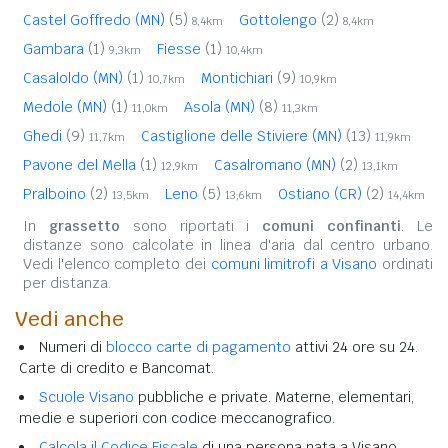
Castel Goffredo (MN)
(5)
Gottolengo
(2)
8,4km
8,4km
Gambara
(1)
Fiesse
(1)
9,3km
10,4km
Casaloldo (MN)
(1)
Montichiari
(9)
10,7km
10,9km
Medole (MN)
(1)
Asola (MN)
(8)
11,0km
11,3km
Ghedi
(9)
Castiglione delle Stiviere (MN)
(13)
11,7km
11,9km
Pavone del Mella
(1)
Casalromano (MN)
(2)
12,9km
13,1km
Pralboino
(2)
Leno
(5)
Ostiano (CR)
(2)
13,5km
13,6km
14,4km
In
grassetto
sono riportati i
comuni confinanti
. Le
distanze sono calcolate in linea d'aria dal centro urbano.
Vedi l'elenco completo dei
comuni limitrofi a Visano
ordinati
per distanza.
Vedi anche
Numeri di
blocco carte di pagamento
attivi 24 ore su 24.
Carte di credito e Bancomat.
Scuole Visano
pubbliche e private. Materne, elementari,
medie e superiori con codice meccanografico.
Calcola il Codice Fiscale
di una persona nata a Visano.