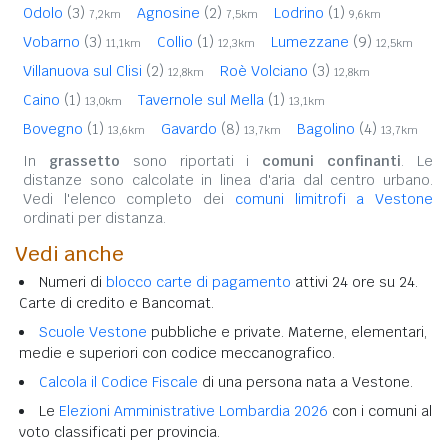
Odolo
(3)
Agnosine
(2)
Lodrino
(1)
7,2km
7,5km
9,6km
Vobarno
(3)
Collio
(1)
Lumezzane
(9)
11,1km
12,3km
12,5km
Villanuova sul Clisi
(2)
Roè Volciano
(3)
12,8km
12,8km
Caino
(1)
Tavernole sul Mella
(1)
13,0km
13,1km
Bovegno
(1)
Gavardo
(8)
Bagolino
(4)
13,6km
13,7km
13,7km
In
grassetto
sono riportati i
comuni confinanti
. Le
distanze sono calcolate in linea d'aria dal centro urbano.
Vedi l'elenco completo dei
comuni limitrofi a Vestone
ordinati per distanza.
Vedi anche
Numeri di
blocco carte di pagamento
attivi 24 ore su 24.
Carte di credito e Bancomat.
Scuole Vestone
pubbliche e private. Materne, elementari,
medie e superiori con codice meccanografico.
Calcola il Codice Fiscale
di una persona nata a Vestone.
Le
Elezioni Amministrative Lombardia 2026
con i comuni al
voto classificati per provincia.