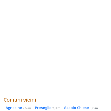
Comuni vicini
Agnosine
Preseglie
Sabbio Chiese
2,5km
2,8km
3,2km