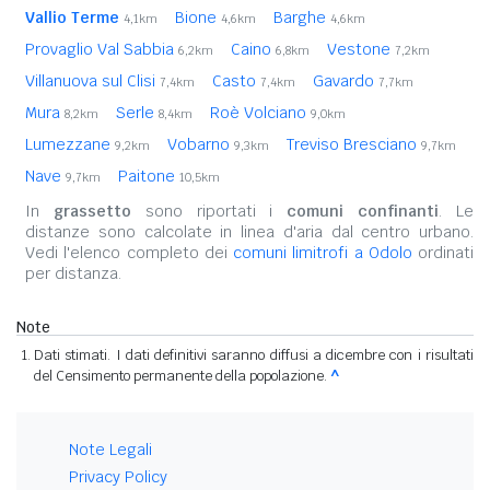
Vallio Terme
Bione
Barghe
4,1km
4,6km
4,6km
Provaglio Val Sabbia
Caino
Vestone
6,2km
6,8km
7,2km
Villanuova sul Clisi
Casto
Gavardo
7,4km
7,4km
7,7km
Mura
Serle
Roè Volciano
8,2km
8,4km
9,0km
Lumezzane
Vobarno
Treviso Bresciano
9,2km
9,3km
9,7km
Nave
Paitone
9,7km
10,5km
In
grassetto
sono riportati i
comuni confinanti
. Le
distanze sono calcolate in linea d'aria dal centro urbano.
Vedi l'elenco completo dei
comuni limitrofi a Odolo
ordinati
per distanza.
Note
Dati stimati. I dati definitivi saranno diffusi a dicembre con i risultati
del Censimento permanente della popolazione.
^
Note Legali
Privacy Policy