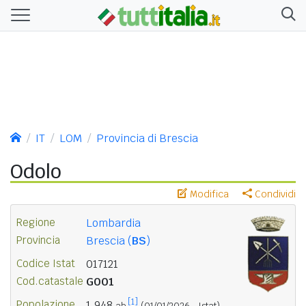
IT
LOM
Provincia di Brescia
Odolo
Modifica
Condividi
Regione
Lombardia
Provincia
Brescia (
BS
)
Codice Istat
017121
Cod.catastale
G001
[1]
Popolazione
1.948
ab.
(01/01/2026 - Istat)