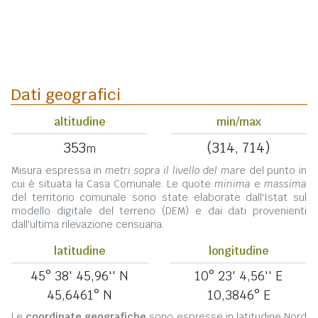
Dati geografici
altitudine
min/max
353
(314, 714)
m
Misura espressa in
metri sopra il livello del mare
del punto in
cui è situata la Casa Comunale. Le quote
minima
e
massima
del territorio comunale sono state elaborate dall'Istat sul
modello digitale del terreno (DEM) e dai dati provenienti
dall'ultima rilevazione censuaria.
latitudine
longitudine
45° 38' 45,96'' N
10° 23' 4,56'' E
45,6461° N
10,3846° E
Le
coordinate geografiche
sono espresse in latitudine Nord