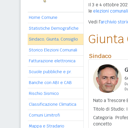
Il 3 e 4 ottobre 202
le
elezioni comunal
Home Comune
Vedi l'
archivio stor
Statistiche Demografiche
Giunta
Sindaco, Giunta, Consiglio
Storico Elezioni Comunali
Sindaco
Fatturazione elettronica
G
Scuole pubbliche e pr.
6
Banche con ABI e CAB
Da
D
Rischio Sismico
Nato a Trescore B
Classificazione Climatica
Titolo di Studio:
Comuni Limitrofi
Categoria Profe
concetto
Mappa e Stradario