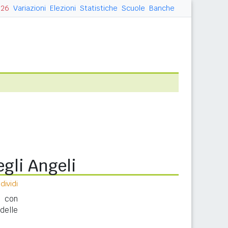
026
Variazioni
Elezioni
Statistiche
Scuole
Banche
gli Angeli
ividi
i con
delle