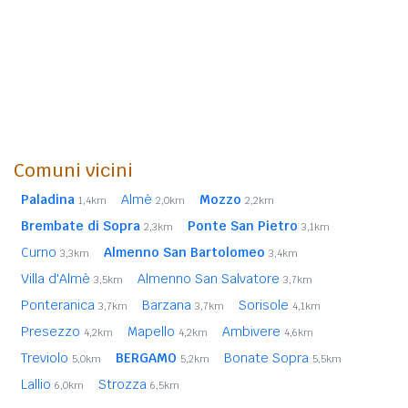
Comuni vicini
Paladina
Almè
Mozzo
1,4km
2,0km
2,2km
Brembate di Sopra
Ponte San Pietro
2,3km
3,1km
Curno
Almenno San Bartolomeo
3,3km
3,4km
Villa d'Almè
Almenno San Salvatore
3,5km
3,7km
Ponteranica
Barzana
Sorisole
3,7km
3,7km
4,1km
Presezzo
Mapello
Ambivere
4,2km
4,2km
4,6km
Treviolo
BERGAMO
Bonate Sopra
5,0km
5,2km
5,5km
Lallio
Strozza
6,0km
6,5km