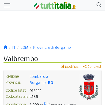
IT
LOM
Provincia di Bergamo
Valbrembo
Modifica
Condividi
Regione
Lombardia
Provincia
Bergamo (
BG
)
Codice Istat
016224
Cod.catastale
L545
[1]
Popolazione
4.299
ab.
(01/01/2026 - Istat)