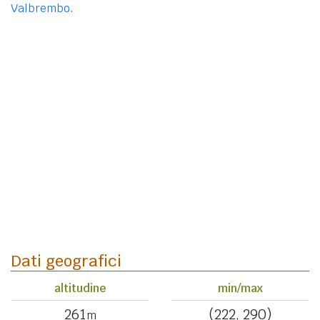
Valbrembo
.
Dati geografici
altitudine
min/max
261
(222, 290)
m