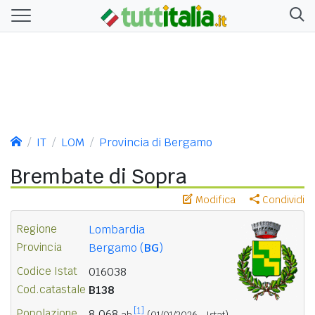
IT
LOM
Provincia di Bergamo
Brembate di Sopra
Modifica
Condividi
Regione
Lombardia
Provincia
Bergamo (
BG
)
Codice Istat
016038
Cod.catastale
B138
[1]
Popolazione
8.068
ab.
(01/01/2026 - Istat)