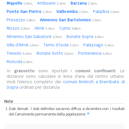
Mapello
Ambivere
Barzana
1,9km
2,3km
2,3km
Ponte San Pietro
Valbrembo
Paladina
2,3km
2,3km
2,6km
Presezzo
Almenno San Bartolomeo
2,8km
2,9km
Mozzo
Almè
Curno
3,0km
3,4km
3,8km
Almenno San Salvatore
Bonate Sopra
3,9km
4,0km
Villa d'Almè
Terno d'Isola
Palazzago
4,6km
5,1km
5,4km
Treviolo
Bonate Sotto
Ponteranica
5,4km
5,6km
5,9km
Roncola
6,0km
In
grassetto
sono riportati i
comuni confinanti
. Le
distanze sono calcolate in linea d'aria dal centro urbano.
Vedi l'elenco completo dei
comuni limitrofi a Brembate di
Sopra
ordinati per distanza.
Note
Dati stimati. I dati definitivi saranno diffusi a dicembre con i risultati
del Censimento permanente della popolazione.
^