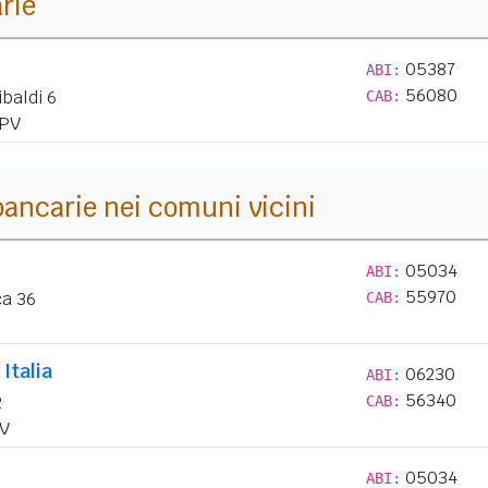
arie
05387
ABI:
56080
baldi 6
CAB:
PV
i bancarie nei comuni vicini
05034
ABI:
55970
ca 36
CAB:
Italia
06230
ABI:
56340
2
CAB:
V
05034
ABI: