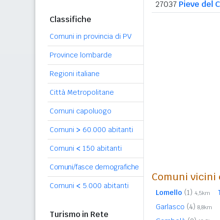
27037
Pieve del C
Classifiche
Comuni in provincia di PV
Province lombarde
Regioni italiane
Città Metropolitane
Comuni capoluogo
Comuni
>
60.000 abitanti
Comuni
<
150 abitanti
Comuni/fasce demografiche
Comuni vicini 
Comuni
<
5.000 abitanti
Lomello
(1)
4,5km
Garlasco
(4)
8,8km
Turismo in Rete