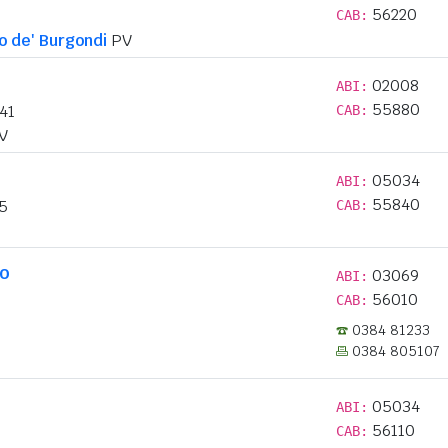
56220
CAB:
 de' Burgondi
PV
02008
ABI:
55880
41
CAB:
V
05034
ABI:
55840
5
CAB:
lo
03069
ABI:
56010
CAB:
0384 81233
0384 805107
05034
ABI:
56110
CAB: