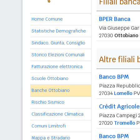
Filiali banc
BPER Banca
Home Comune
Via Giuseppe Gari
Statistiche Demografiche
27030
Ottobiano
Sindaco, Giunta, Consiglio
Storico Elezioni Comunali
Altre filial
Fatturazione elettronica
Banco BPM
Scuole Ottobiano
Piazza Repubbli
Banche Ottobiano
27034
Lomello
PV
Rischio Sismico
Crédit Agricole 
Classificazione Climatica
Piazza Campegi 
27020
Tromello
P
Comuni Limitrofi
Banco BPM
Mappa e Stradario