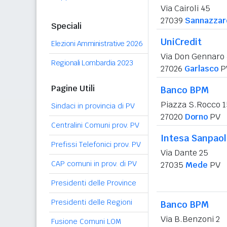
Via Cairoli 45
27039
Sannazzaro
Speciali
UniCredit
Elezioni Amministrative 2026
Via Don Gennaro 
Regionali Lombardia 2023
27026
Garlasco
P
Pagine Utili
Banco BPM
Piazza S.Rocco 1
Sindaci in provincia di PV
27020
Dorno
PV
Centralini Comuni prov. PV
Intesa Sanpao
Prefissi Telefonici prov. PV
Via Dante 25
CAP comuni in prov. di PV
27035
Mede
PV
Presidenti delle Province
Presidenti delle Regioni
Banco BPM
Via B.Benzoni 2
Fusione Comuni LOM