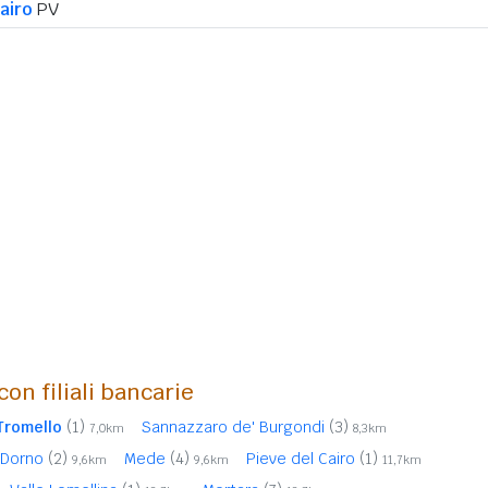
airo
PV
con filiali bancarie
Tromello
(1)
Sannazzaro de' Burgondi
(3)
7,0km
8,3km
Dorno
(2)
Mede
(4)
Pieve del Cairo
(1)
9,6km
9,6km
11,7km