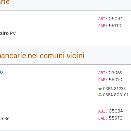
arie
05034
ABI:
56110
CAB:
airo
PV
i bancarie nei comuni vicini
lo
03069
ABI:
56010
CAB:
0384 81233
0384 805107
05034
ABI:
55970
ca 36
CAB: