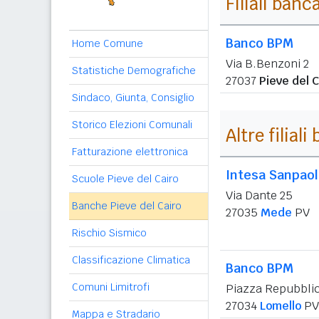
Filiali banc
Banco BPM
Home Comune
Via B.Benzoni 2
Statistiche Demografiche
27037
Pieve del C
Sindaco, Giunta, Consiglio
Storico Elezioni Comunali
Altre filial
Fatturazione elettronica
Intesa Sanpao
Scuole Pieve del Cairo
Via Dante 25
Banche Pieve del Cairo
27035
Mede
PV
Rischio Sismico
Classificazione Climatica
Banco BPM
Comuni Limitrofi
Piazza Repubbli
27034
Lomello
PV
Mappa e Stradario