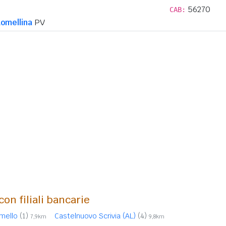
56270
CAB:
Lomellina
PV
con filiali bancarie
mello
(1)
Castelnuovo Scrivia (AL)
(4)
7,9km
9,8km