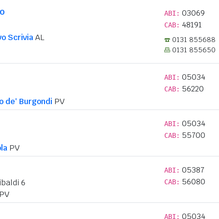
lo
03069
ABI:
48191
CAB:
o Scrivia
AL
0131 855688
0131 855650
05034
ABI:
56220
CAB:
 de' Burgondi
PV
05034
ABI:
55700
CAB:
la
PV
05387
ABI:
56080
baldi 6
CAB:
PV
05034
ABI: