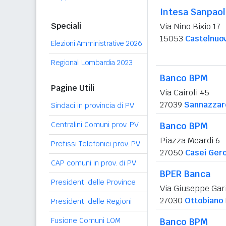
Intesa Sanpao
Speciali
Via Nino Bixio 17
15053
Castelnuov
Elezioni Amministrative 2026
Regionali Lombardia 2023
Banco BPM
Pagine Utili
Via Cairoli 45
27039
Sannazzaro
Sindaci in provincia di PV
Centralini Comuni prov. PV
Banco BPM
Piazza Meardi 6
Prefissi Telefonici prov. PV
27050
Casei Gero
CAP comuni in prov. di PV
BPER Banca
Presidenti delle Province
Via Giuseppe Gari
27030
Ottobiano
Presidenti delle Regioni
Fusione Comuni LOM
Banco BPM