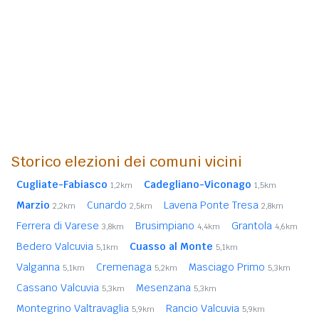
Storico elezioni dei comuni vicini
Cugliate-Fabiasco
Cadegliano-Viconago
1,2km
1,5km
Marzio
Cunardo
Lavena Ponte Tresa
2,2km
2,5km
2,8km
Ferrera di Varese
Brusimpiano
Grantola
3,8km
4,4km
4,6km
Bedero Valcuvia
Cuasso al Monte
5,1km
5,1km
Valganna
Cremenaga
Masciago Primo
5,1km
5,2km
5,3km
Cassano Valcuvia
Mesenzana
5,3km
5,3km
Montegrino Valtravaglia
Rancio Valcuvia
5,9km
5,9km