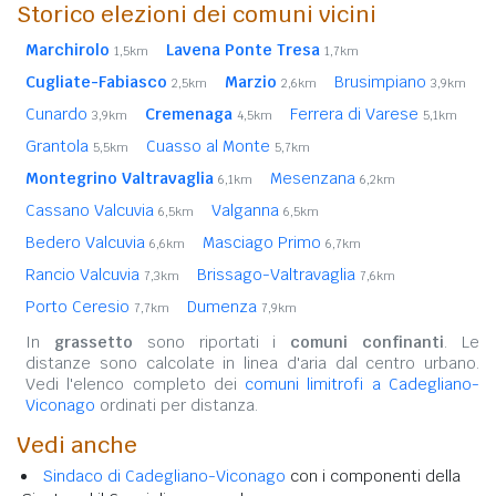
Storico elezioni dei comuni vicini
Marchirolo
Lavena Ponte Tresa
1,5km
1,7km
Cugliate-Fabiasco
Marzio
Brusimpiano
2,5km
2,6km
3,9km
Cunardo
Cremenaga
Ferrera di Varese
3,9km
4,5km
5,1km
Grantola
Cuasso al Monte
5,5km
5,7km
Montegrino Valtravaglia
Mesenzana
6,1km
6,2km
Cassano Valcuvia
Valganna
6,5km
6,5km
Bedero Valcuvia
Masciago Primo
6,6km
6,7km
Rancio Valcuvia
Brissago-Valtravaglia
7,3km
7,6km
Porto Ceresio
Dumenza
7,7km
7,9km
In
grassetto
sono riportati i
comuni confinanti
. Le
distanze sono calcolate in linea d'aria dal centro urbano.
Vedi l'elenco completo dei
comuni limitrofi a Cadegliano-
Viconago
ordinati per distanza.
Vedi anche
Sindaco di Cadegliano-Viconago
con i componenti della