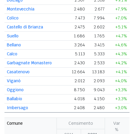
Montevecchia
2.480
2.677
+7,9%
Colico
7.473
7.994
+7,0%
Castello di Brianza
2.475
2.602
+5,1%
Suello
1.686
1.765
+4,7%
Bellano
3.264
3.415
+4,6%
Calco
5.113
5.333
+4,3%
Garbagnate Monastero
2.430
2.533
+4,2%
Casatenovo
12.664
13.183
+4,1%
Viganò
2.012
2.093
+4,0%
Oggiono
8.750
9.043
+3,3%
Ballabio
4.018
4.150
+3,3%
Imbersago
2.408
2.480
+3,0%
Comune
Censimento
Var
%