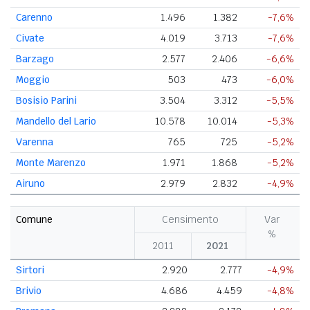
Carenno
1.496
1.382
-7,6%
Civate
4.019
3.713
-7,6%
Barzago
2.577
2.406
-6,6%
Moggio
503
473
-6,0%
Bosisio Parini
3.504
3.312
-5,5%
Mandello del Lario
10.578
10.014
-5,3%
Varenna
765
725
-5,2%
Monte Marenzo
1.971
1.868
-5,2%
Airuno
2.979
2.832
-4,9%
Comune
Censimento
Var
%
2011
2021
Sirtori
2.920
2.777
-4,9%
Brivio
4.686
4.459
-4,8%