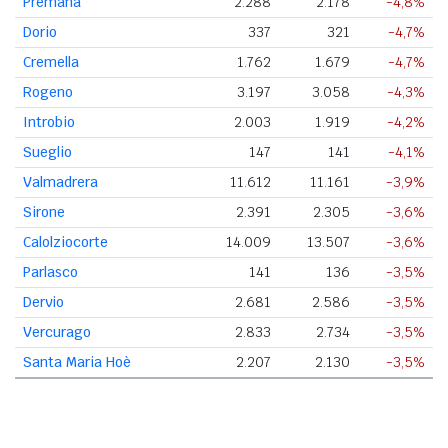
Premana
2.288
2.178
-4,8%
Dorio
337
321
-4,7%
Cremella
1.762
1.679
-4,7%
Rogeno
3.197
3.058
-4,3%
Introbio
2.003
1.919
-4,2%
Sueglio
147
141
-4,1%
Valmadrera
11.612
11.161
-3,9%
Sirone
2.391
2.305
-3,6%
Calolziocorte
14.009
13.507
-3,6%
Parlasco
141
136
-3,5%
Dervio
2.681
2.586
-3,5%
Vercurago
2.833
2.734
-3,5%
Santa Maria Hoè
2.207
2.130
-3,5%