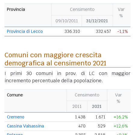
Provincia
Censimento
Var
%
09/10/2011
31/12/2021
Provincia di Lecco
336.310
332.457
-1,1%
Comuni con maggiore crescita
demografica al censimento 2021
I primi 30 comuni in prov. di LC con maggior
incremento percentuale della popolazione.
Comune
Censimento
Var
%
2011
2021
Cremeno
1.438
1.671
+16,2%
Cassina Valsassina
470
529
+12,6%
Dolzago
2.307
2.518
+9,1%