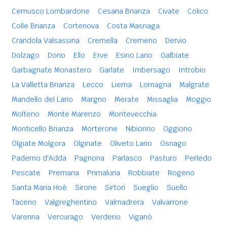
Cernusco Lombardone
Cesana Brianza
Civate
Colico
Colle Brianza
Cortenova
Costa Masnaga
Crandola Valsassina
Cremella
Cremeno
Dervio
Dolzago
Dorio
Ello
Erve
Esino Lario
Galbiate
Garbagnate Monastero
Garlate
Imbersago
Introbio
La Valletta Brianza
Lecco
Lierna
Lomagna
Malgrate
Mandello del Lario
Margno
Merate
Missaglia
Moggio
Molteno
Monte Marenzo
Montevecchia
Monticello Brianza
Morterone
Nibionno
Oggiono
Olgiate Molgora
Olginate
Oliveto Lario
Osnago
Paderno d'Adda
Pagnona
Parlasco
Pasturo
Perledo
Pescate
Premana
Primaluna
Robbiate
Rogeno
Santa Maria Hoè
Sirone
Sirtori
Sueglio
Suello
Taceno
Valgreghentino
Valmadrera
Valvarrone
Varenna
Vercurago
Verderio
Viganò