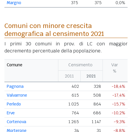
Margno
375
375
0,0%
Comuni con minore crescita
demografica al censimento 2021
I primi 30 comuni in prov. di LC con maggior
decremento percentuale della popolazione.
Comune
Censimento
Var
%
2011
2021
Pagnona
402
328
-18,4%
Valvarrone
615
508
-17,4%
Perledo
1.025
864
-15,7%
Erve
764
686
-10,2%
Cortenova
1.265
1.147
-9,3%
Morterone
34
31
-8,8%