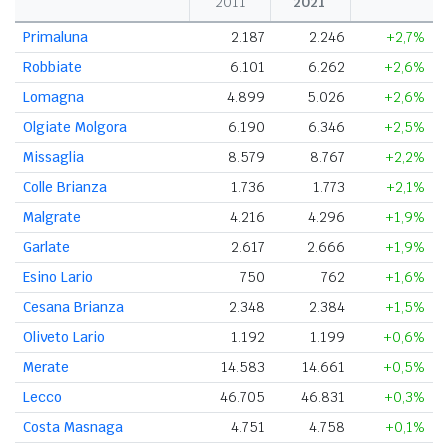
2011
2021
Primaluna
2.187
2.246
+2,7%
Robbiate
6.101
6.262
+2,6%
Lomagna
4.899
5.026
+2,6%
Olgiate Molgora
6.190
6.346
+2,5%
Missaglia
8.579
8.767
+2,2%
Colle Brianza
1.736
1.773
+2,1%
Malgrate
4.216
4.296
+1,9%
Garlate
2.617
2.666
+1,9%
Esino Lario
750
762
+1,6%
Cesana Brianza
2.348
2.384
+1,5%
Oliveto Lario
1.192
1.199
+0,6%
Merate
14.583
14.661
+0,5%
Lecco
46.705
46.831
+0,3%
Costa Masnaga
4.751
4.758
+0,1%