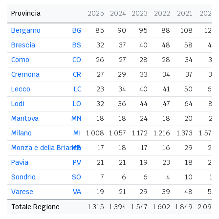
Provincia
2025
2024
2023
2022
2021
2020
Bergamo
BG
85
90
95
88
108
120
Brescia
BS
32
37
40
48
58
48
Como
CO
26
27
28
28
34
33
Cremona
CR
27
29
33
34
37
34
Lecco
LC
23
34
40
41
50
60
Lodi
LO
32
36
44
47
64
81
Mantova
MN
18
18
24
18
20
27
Milano
MI
1.008
1.057
1.172
1.216
1.373
1.570
Monza e della Brianza
MB
17
18
17
16
29
28
Pavia
PV
21
21
19
23
18
28
Sondrio
SO
7
6
6
4
10
11
Varese
VA
19
21
29
39
48
55
Totale Regione
1.315
1.394
1.547
1.602
1.849
2.095