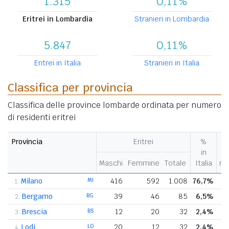
1.315
0,11%
Eritrei in Lombardia
Stranieri in Lombardia
5.847
0,11%
Eritrei in Italia
Stranieri in Italia
Classifica per provincia
Classifica delle province lombarde ordinata per numero
di residenti eritrei
Provincia
Eritrei
%
in
n
Maschi
Femmine
Totale
Italia
re
Milano
MI
416
592
1.008
76,7%
1.
Bergamo
BG
39
46
85
6,5%
2.
Brescia
BS
12
20
32
2,4%
3.
Lodi
LO
20
12
32
2,4%
4.