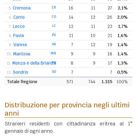
Cremona
CR
16
11
27
2,1%
0
5.
Como
CO
14
12
26
2,0%
0
6.
Lecco
LC
12
11
23
1,7%
0
7.
Pavia
PV
11
10
21
1,6%
8.
Varese
VA
7
12
19
1,4%
9.
Mantova
MN
9
9
18
1,4%
10.
Monza e della Brianza
MB
8
9
17
1,3%
11.
Sondrio
SO
7
7
0,5%
0
12.
Totale Regione
571
744
1.315
100%
Distribuzione per provincia negli ultimi
anni
Stranieri residenti con cittadinanza eritrea al 1°
gennaio di ogni anno.