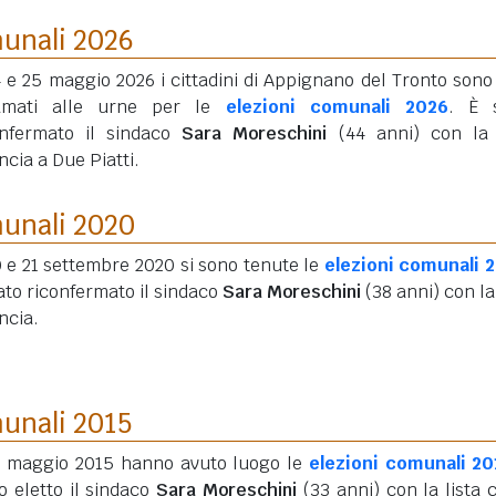
munali 2026
4 e 25 maggio 2026 i cittadini di Appignano del Tronto sono 
amati alle urne per le
elezioni comunali 2026
. È 
onfermato il sindaco
Sara Moreschini
(44 anni)
con la 
ncia a Due Piatti.
munali 2020
0 e 21 settembre 2020 si sono tenute le
elezioni comunali 
ato riconfermato il sindaco
Sara Moreschini
(38 anni)
con la 
ncia.
munali 2015
31 maggio 2015 hanno avuto luogo le
elezioni comunali 20
o eletto il sindaco
Sara Moreschini
(33 anni)
con la lista c