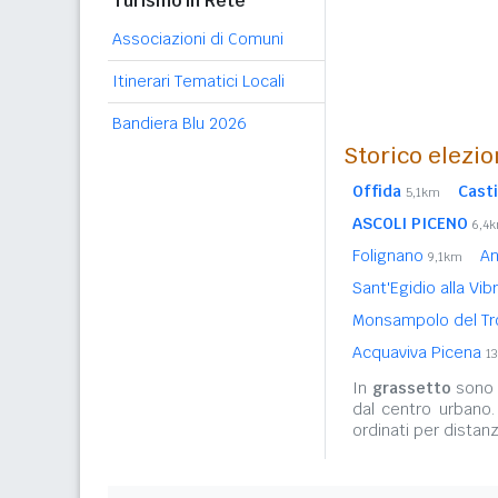
Turismo in Rete
Associazioni di Comuni
Itinerari Tematici Locali
Bandiera Blu 2026
Storico elezio
Offida
Cast
5,1km
ASCOLI PICENO
6,4
Folignano
An
9,1km
Sant'Egidio alla Vib
Monsampolo del T
Acquaviva Picena
1
In
grassetto
sono r
dal centro urbano
ordinati per distanz