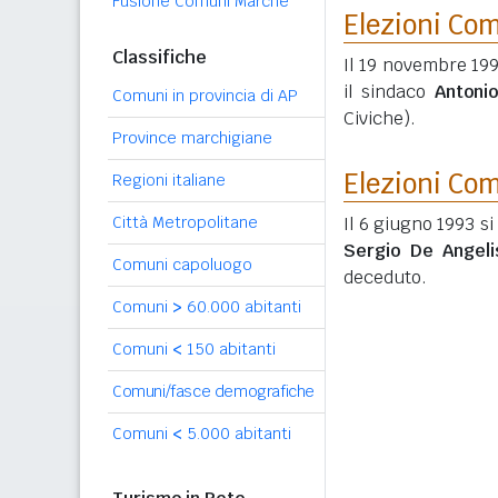
Fusione Comuni Marche
Elezioni Co
Classifiche
Il 19 novembre 199
il sindaco
Antonio
Comuni in provincia di AP
Civiche).
Province marchigiane
Elezioni Co
Regioni italiane
Città Metropolitane
Il 6 giugno 1993 si
Sergio De Angeli
Comuni capoluogo
deceduto.
Comuni
>
60.000 abitanti
Comuni
<
150 abitanti
Comuni/fasce demografiche
Comuni
<
5.000 abitanti