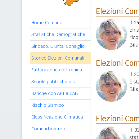
Elezioni Co
Il 2
Home Comune
chi
Statistiche Demografiche
ric
Bila
Sindaco, Giunta, Consiglio
Storico Elezioni Comunali
Elezioni Co
Fatturazione elettronica
Il 2
È st
Scuole pubbliche e pr.
Bila
Banche con ABI e CAB
Rischio Sismico
Elezioni Co
Classificazione Climatica
Comuni Limitrofi
Il 
stat