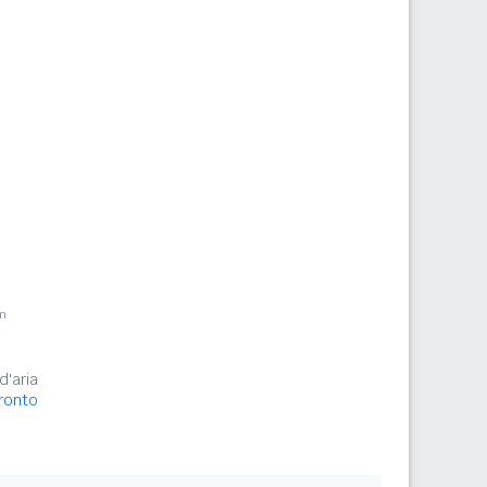
m
d'aria
ronto