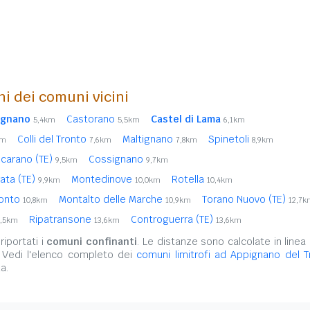
ni dei comuni vicini
ignano
Castorano
Castel di Lama
5,4km
5,5km
6,1km
Colli del Tronto
Maltignano
Spinetoli
km
7,6km
7,8km
8,9km
carano (TE)
Cossignano
9,5km
9,7km
rata (TE)
Montedinove
Rotella
9,9km
10,0km
10,4km
ronto
Montalto delle Marche
Torano Nuovo (TE)
10,8km
10,9km
12,7k
Ripatransone
Controguerra (TE)
3,5km
13,6km
13,6km
iportati i
comuni confinanti
. Le distanze sono calcolate in linea 
. Vedi l'elenco completo dei
comuni limitrofi ad Appignano del T
a.