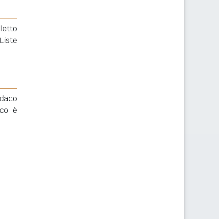
letto
Liste
ndaco
aco è