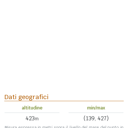
Dati geografici
altitudine
min/max
423
(139, 427)
m
Misura espressa in
metri sopra il livello del mare
del punto in