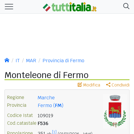
IT
MAR
Provincia di Fermo
Monteleone di Fermo
Modifica
Condividi
Regione
Marche
Provincia
Fermo (
FM
)
Codice Istat
109019
Cod.catastale
F536
[1]
Popolazione
351
ab.
(01/01/2026 - Istat)