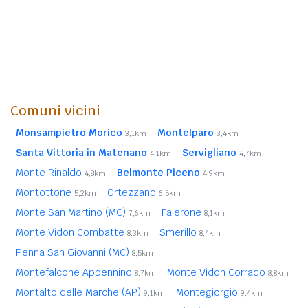
Comuni vicini
Monsampietro Morico
Montelparo
3,1km
3,4km
Santa Vittoria in Matenano
Servigliano
4,1km
4,7km
Monte Rinaldo
Belmonte Piceno
4,8km
4,9km
Montottone
Ortezzano
5,2km
6,5km
Monte San Martino (MC)
Falerone
7,6km
8,1km
Monte Vidon Combatte
Smerillo
8,3km
8,4km
Penna San Giovanni (MC)
8,5km
Montefalcone Appennino
Monte Vidon Corrado
8,7km
8,8km
Montalto delle Marche (AP)
Montegiorgio
9,1km
9,4km