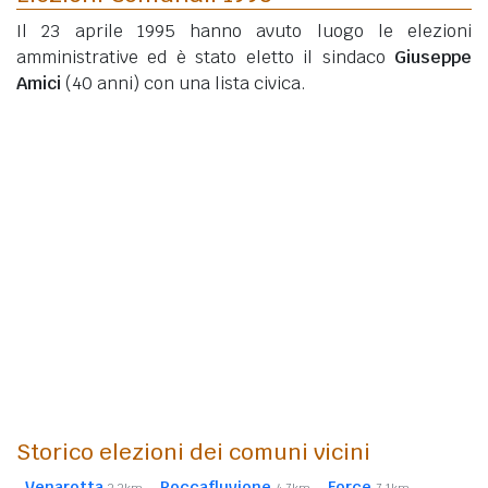
Il 23 aprile 1995 hanno avuto luogo le elezioni
amministrative ed è stato eletto il sindaco
Giuseppe
Amici
(40 anni)
con una lista civica.
Storico elezioni dei comuni vicini
Venarotta
Roccafluvione
Force
3,3km
4,7km
7,1km