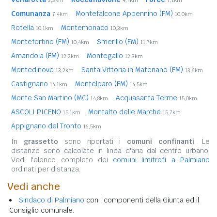
Comunanza
Montefalcone Appennino (FM)
7,4km
10,0km
Rotella
Montemonaco
10,1km
10,3km
Montefortino (FM)
Smerillo (FM)
10,4km
11,7km
Amandola (FM)
Montegallo
12,2km
12,3km
Montedinove
Santa Vittoria in Matenano (FM)
13,2km
13,6km
Castignano
Montelparo (FM)
14,1km
14,5km
Monte San Martino (MC)
Acquasanta Terme
14,8km
15,0km
ASCOLI PICENO
Montalto delle Marche
15,1km
15,7km
Appignano del Tronto
16,5km
In
grassetto
sono riportati i
comuni confinanti
. Le
distanze sono calcolate in linea d'aria dal centro urbano.
Vedi l'elenco completo dei
comuni limitrofi a Palmiano
ordinati per distanza.
Vedi anche
Sindaco di Palmiano
con i componenti della Giunta ed il
Consiglio comunale.