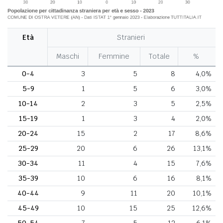
Età
Stranieri
Maschi
Femmine
Totale
%
0-4
3
5
8
4,0%
5-9
1
5
6
3,0%
10-14
2
3
5
2,5%
15-19
1
3
4
2,0%
20-24
15
2
17
8,6%
25-29
20
6
26
13,1%
30-34
11
4
15
7,6%
35-39
10
6
16
8,1%
40-44
9
11
20
10,1%
45-49
10
15
25
12,6%
50-54
7
5
12
6,1%