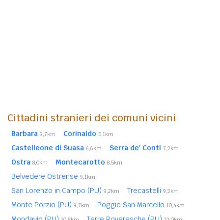
Cittadini stranieri dei comuni vicini
Barbara
Corinaldo
3,7km
5,1km
Castelleone di Suasa
Serra de' Conti
6,6km
7,2km
Ostra
Montecarotto
8,0km
8,5km
Belvedere Ostrense
9,1km
San Lorenzo in Campo (PU)
Trecastelli
9,2km
9,2km
Monte Porzio (PU)
Poggio San Marcello
9,7km
10,4km
Mondavio (PU)
Terre Roveresche (PU)
10,6km
12,0km