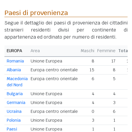
Paesi di provenienza
Segue il dettaglio dei paesi di provenienza dei cittadini
stranieri residenti divisi per continente di
appartenenza ed ordinato per numero di residenti.
EUROPA
Area
Maschi
Femmine
Totale
Romania
Unione Europea
8
17
25
Albania
Europa centro orientale
15
8
23
Macedonia
Europa centro orientale
6
5
11
del Nord
Bulgaria
Unione Europea
4
4
8
Germania
Unione Europea
4
3
7
Ucraina
Europa centro orientale
0
6
6
Polonia
Unione Europea
3
1
4
Paesi
Unione Europea
1
1
2