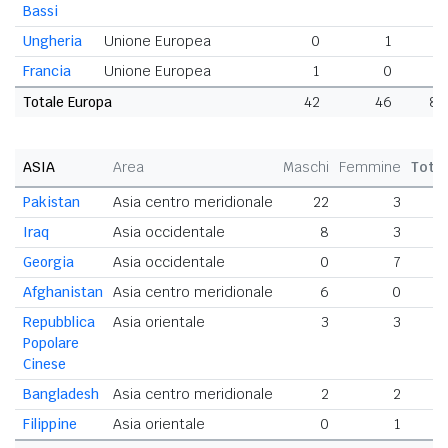
Bassi
Ungheria
Unione Europea
0
1
1
Francia
Unione Europea
1
0
1
Totale Europa
42
46
88
ASIA
Area
Maschi
Femmine
Tota
Pakistan
Asia centro meridionale
22
3
2
Iraq
Asia occidentale
8
3
Georgia
Asia occidentale
0
7
Afghanistan
Asia centro meridionale
6
0
Repubblica
Asia orientale
3
3
Popolare
Cinese
Bangladesh
Asia centro meridionale
2
2
Filippine
Asia orientale
0
1