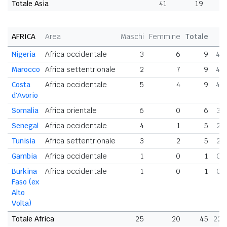
Totale Asia
41
19
6
AFRICA
Area
Maschi
Femmine
Totale
Nigeria
Africa occidentale
3
6
9
4,
Marocco
Africa settentrionale
2
7
9
4,
Costa
Africa occidentale
5
4
9
4,
d'Avorio
Somalia
Africa orientale
6
0
6
3,
Senegal
Africa occidentale
4
1
5
2,
Tunisia
Africa settentrionale
3
2
5
2,
Gambia
Africa occidentale
1
0
1
0,
Burkina
Africa occidentale
1
0
1
0,
Faso (ex
Alto
Volta)
Totale Africa
25
20
45
22,