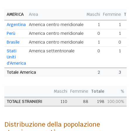
AMERICA
Area
Maschi
Femmine
Tot
Argentina
America centro meridionale
1
1
Perù
America centro meridionale
0
1
Brasile
America centro meridionale
1
0
Stati
America settentrionale
0
1
Uniti
d'America
Totale America
2
3
Maschi
Femmine
Totale
%
TOTALE STRANIERI
110
88
198
100,00%
Distribuzione della popolazione