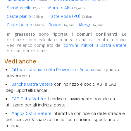
San Marcello
Morro d'Alba
12,2km
12,4km
Castelplanio
Fratte Rosa (PU)
12,5km
13,1km
Castelbellino
Rosora
Mergo
14,8km
14,8km
14,8km
In
grassetto
sono riportati i
comuni confinanti
. Le
distanze sono calcolate in linea d'aria dal centro urbano.
Vedi l'elenco completo dei
comuni limitrofi a Ostra Vetere
ordinati per distanza.
Vedi anche
Cittadini stranieri nella Provincia di Ancona
con i paesi di
provenienza.
Banche Ostra Vetere
con indirizzo e codici ABI e CAB
degli Sportelli Bancari.
CAP Ostra Vetere
il codice di avviamento postale da
utilizzare per gli indirizzi postali.
Mappa Ostra Vetere
interattiva con ricerca delle strade e
dell'indirizzo. Visualizza anche i comuni vicini spostando la
mappa.