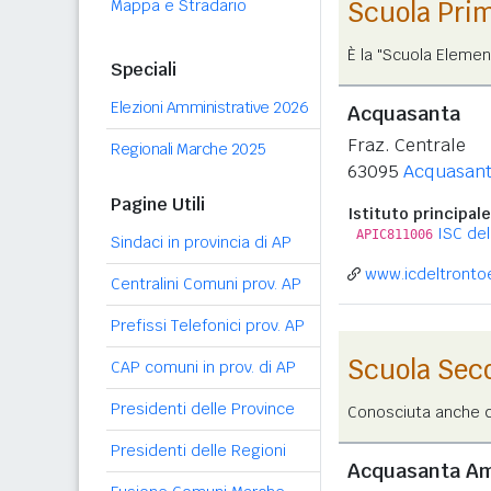
Mappa e Stradario
Scuola Pri
È la "Scuola Elemen
Speciali
Elezioni Amministrative 2026
Acquasanta
Fraz. Centrale
Regionali Marche 2025
63095
Acquasant
Pagine Utili
Istituto principale
ISC del
APIC811006
Sindaci in provincia di AP
www.icdeltrontoev
Centralini Comuni prov. AP
Prefissi Telefonici prov. AP
Scuola Sec
CAP comuni in prov. di AP
Presidenti delle Province
Conosciuta anche co
Presidenti delle Regioni
Acquasanta Am