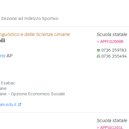
:
- Sezione ad Indirizzo Sportivo
inguistico e delle Scienze Umane
Scuola statale
ili
»
APPC02000B
0736 259783
eno
AP
0736 255494
:
- Esabac
ane
ane - Opzione Economico Sociale
ani.edu.it
Scuola statale
»
APPS01201L