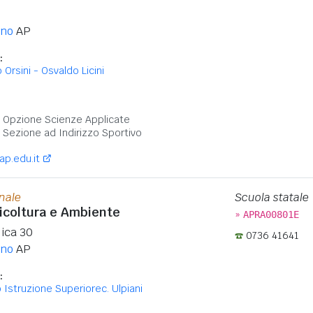
eno
AP
:
 Orsini - Osvaldo Licini
:
 - Opzione Scienze Applicate
- Sezione ad Indirizzo Sportivo
iap.edu.it
onale
Scuola statale
gricoltura e Ambiente
»
APRA00801E
lica 30
0736 41641
eno
AP
:
o Istruzione Superiorec. Ulpiani
: