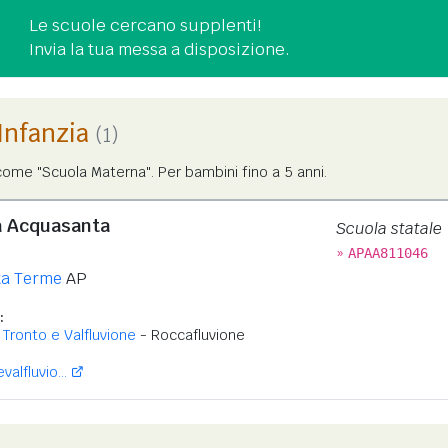
Le scuole cercano supplenti!
Invia la tua messa a disposizione.
'Infanzia
(1)
ome "Scuola Materna". Per bambini fino a 5 anni.
a Acquasanta
Scuola statale
»
APAA811046
a Terme
AP
:
 Tronto e Valfluvione
- Roccafluvione
alfluvio...