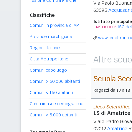
Fusione Comuni Marche
Via Paolo Buonam
63095
Acquasant
Classifiche
Istituto principale
Comuni in provincia di AP
ISC del
APIC811006
Province marchigiane
www.icdeltrontoev
Regioni italiane
Altre scuo
Città Metropolitane
Comuni capoluogo
Scuola Sec
Comuni
>
60.000 abitanti
Ragazzi da 13 a 18 a
Comuni
<
150 abitanti
Comuni/fasce demografiche
Liceo Scientifico
LS di Amatrice
Comuni
<
5.000 abitanti
Viale Padre Giova
02012
Amatrice
R