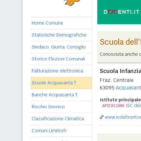
Home Comune
Statistiche Demografiche
Scuola dell
Sindaco, Giunta, Consiglio
Conosciuta anche c
Storico Elezioni Comunali
Scuola Infanzi
Fatturazione elettronica
Fraz. Centrale
Scuole Acquasanta T.
63095
Acquasant
Banche Acquasanta T.
Istituto principale
ISC del
APIC811006
Rischio Sismico
www.icdeltrontoev
Classificazione Climatica
Comuni Limitrofi