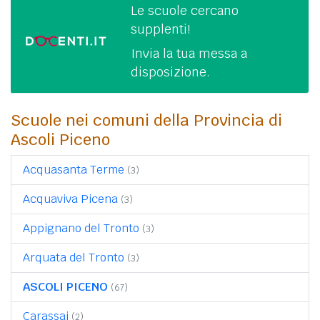
Le scuole cercano
supplenti!
Invia la tua messa a
disposizione.
Scuole nei comuni della Provincia di
Ascoli Piceno
Acquasanta Terme
(3)
Acquaviva Picena
(3)
Appignano del Tronto
(3)
Arquata del Tronto
(3)
ASCOLI PICENO
(67)
Carassai
(2)