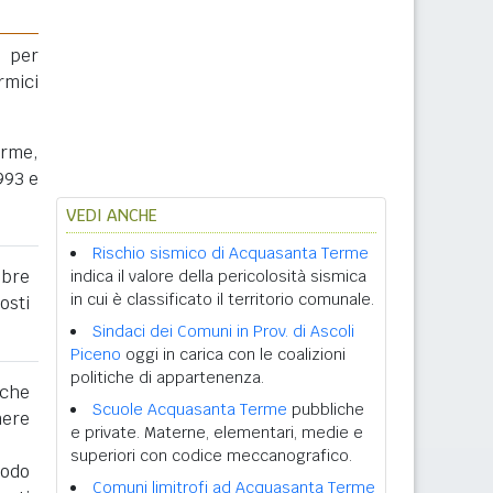
 per
rmici
erme,
993 e
VEDI ANCHE
Rischio sismico di Acquasanta Terme
obre
indica il valore della pericolosità sismica
in cui è classificato il territorio comunale.
osti
Sindaci dei Comuni in Prov. di Ascoli
Piceno
oggi in carica con le coalizioni
politiche di appartenenza.
 che
Scuole Acquasanta Terme
pubbliche
nere
e private. Materne, elementari, medie e
superiori con codice meccanografico.
iodo
Comuni limitrofi ad Acquasanta Terme