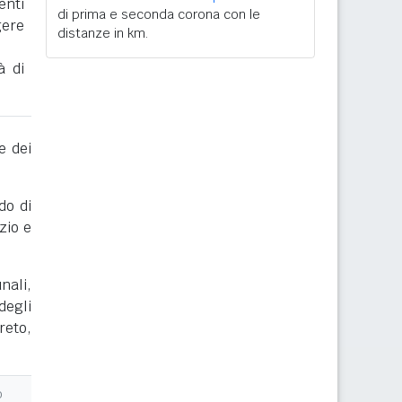
enti
di prima e seconda corona con le
gere
distanze in km.
à di
e dei
do di
zio e
nali,
degli
reto,
o