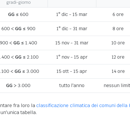
gradi-giorno
GG
≤ 600
1° dic - 15 mar
6 ore
600 <
GG
≤ 900
1° dic - 31 mar
8 ore
900 <
GG
≤ 1.400
15 nov - 31 mar
10 ore
1.400 <
GG
≤ 2.100
1° nov - 15 apr
12 ore
.100 <
GG
≤ 3.000
15 ott - 15 apr
14 ore
GG
> 3.000
tutto l'anno
nessun limi
ntare fra loro la
classificazione climatica dei comuni della 
 un'unica tabella.