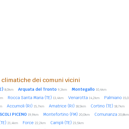
i climatiche dei comuni vicini
E)
Arquata del Tronto
Montegallo
8,0km
9,3km
10,4km
Rocca Santa Maria (TE)
Venarotta
Palmiano
km
13,4km
14,2km
15,
Accumoli (RI)
Amatrice (RI)
Cortino (TE)
km
15,7km
18,5km
18,7km
SCOLI PICENO
Montefortino (FM)
Comunanza
19,9km
20,0km
20,8km
 (TE)
Force
Campli (TE)
21,4km
22,2km
23,5km