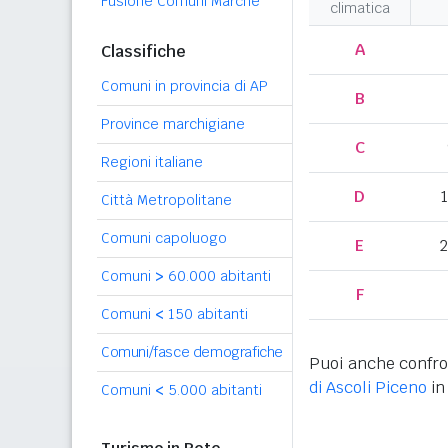
Fusione Comuni Marche
climatica
A
Classifiche
Comuni in provincia di AP
B
Province marchigiane
C
Regioni italiane
D
Città Metropolitane
Comuni capoluogo
E
2
Comuni
>
60.000 abitanti
F
Comuni
<
150 abitanti
Comuni/fasce demografiche
Puoi anche confro
di Ascoli Piceno
in
Comuni
<
5.000 abitanti