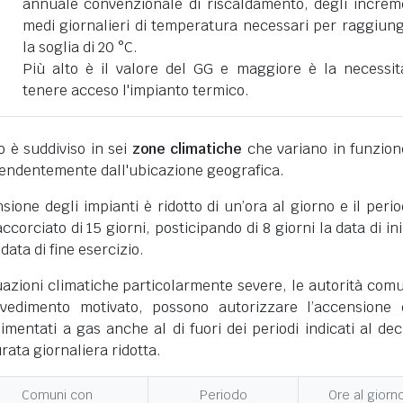
annuale convenzionale di riscaldamento, degli increm
medi giornalieri di temperatura necessari per raggiun
la soglia di 20 °C.
Più alto è il valore del GG e maggiore è la necessit
tenere acceso l'impianto termico.
ano è suddiviso in sei
zone climatiche
che variano in funzion
pendentemente dall'ubicazione geografica.
nsione degli impianti è ridotto di un’ora al giorno e il perio
corciato di 15 giorni, posticipando di 8 giorni la data di ini
 data di fine esercizio.
uazioni climatiche particolarmente severe, le autorità comu
vedimento motivato, possono autorizzare l’accensione 
limentati a gas anche al di fuori dei periodi indicati al dec
ata giornaliera ridotta.
Comuni con
Periodo
Ore al giorn