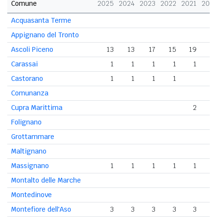
Comune
2025
2024
2023
2022
2021
202
Acquasanta Terme
Appignano del Tronto
Ascoli Piceno
13
13
17
15
19
1
Carassai
1
1
1
1
1
Castorano
1
1
1
1
Comunanza
Cupra Marittima
2
Folignano
Grottammare
Maltignano
Massignano
1
1
1
1
1
Montalto delle Marche
Montedinove
Montefiore dell'Aso
3
3
3
3
3