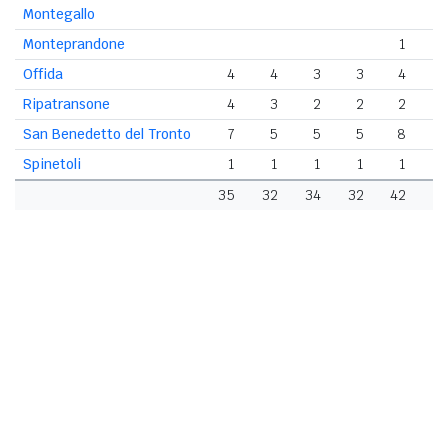
Montegallo
Monteprandone
1
Offida
4
4
3
3
4
Ripatransone
4
3
2
2
2
San Benedetto del Tronto
7
5
5
5
8
Spinetoli
1
1
1
1
1
35
32
34
32
42
4