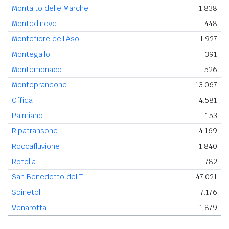
Montalto delle Marche
1.838
Montedinove
448
Montefiore dell'Aso
1.927
Montegallo
391
Montemonaco
526
Monteprandone
13.067
Offida
4.581
Palmiano
153
Ripatransone
4.169
Roccafluvione
1.840
Rotella
782
San Benedetto del T.
47.021
Spinetoli
7.176
Venarotta
1.879