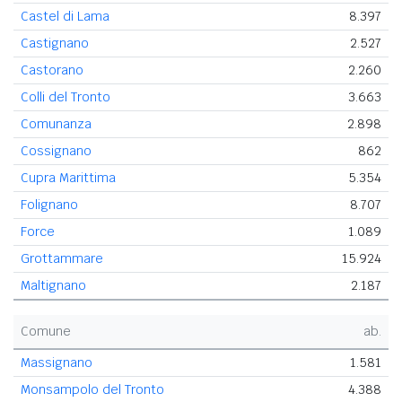
Castel di Lama
8.397
Castignano
2.527
Castorano
2.260
Colli del Tronto
3.663
Comunanza
2.898
Cossignano
862
Cupra Marittima
5.354
Folignano
8.707
Force
1.089
Grottammare
15.924
Maltignano
2.187
Comune
ab.
Massignano
1.581
Monsampolo del Tronto
4.388