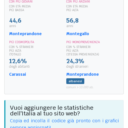
CON PIÙ GIOVANI
CON PIÙ ANZIANI
CON ETÀ MEDIA
CON ETÀ MEDIA
PIÙ BASSA
PIÙ ALTA
44,6
56,8
anni
anni
Monteprandone
Montegallo
PIÙ COSMOPOLITA
PIÙ MONOPROVENIENZA
CON % STRANIERI
CON % STRANIERI
PIÙ ALTA
PIÙ ALTA
(TOTALE)
(STESSA PROVENIENZA)
12,6%
24,3%
degli abitanti
degli stranieri
Carassai
Monteprandone
albanesi
comuni > 10.000 ab.
Vuoi aggiungere le statistiche
dell'Italia al tuo sito web?
Copia ed incolla il codice già pronto con i grafici
sempre aggiornati!