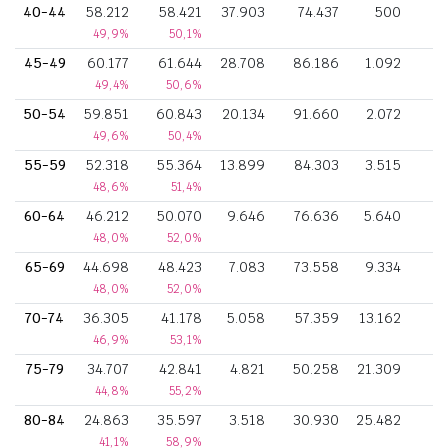
40-44
58.212
58.421
37.903
74.437
500
3
49,9%
50,1%
45-49
60.177
61.644
28.708
86.186
1.092
5
49,4%
50,6%
50-54
59.851
60.843
20.134
91.660
2.072
6
49,6%
50,4%
55-59
52.318
55.364
13.899
84.303
3.515
5
48,6%
51,4%
60-64
46.212
50.070
9.646
76.636
5.640
4
48,0%
52,0%
65-69
44.698
48.423
7.083
73.558
9.334
3
48,0%
52,0%
70-74
36.305
41.178
5.058
57.359
13.162
1
46,9%
53,1%
75-79
34.707
42.841
4.821
50.258
21.309
1
44,8%
55,2%
80-84
24.863
35.597
3.518
30.930
25.482
41,1%
58,9%