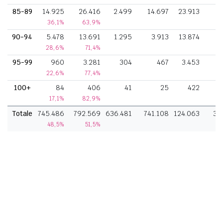
85-89
14.925
26.416
2.499
14.697
23.913
36,1%
63,9%
90-94
5.478
13.691
1.295
3.913
13.874
28,6%
71,4%
95-99
960
3.281
304
467
3.453
22,6%
77,4%
100+
84
406
41
25
422
17,1%
82,9%
Totale
745.486
792.569
636.481
741.108
124.063
36
48,5%
51,5%