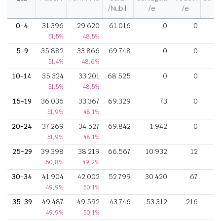
/Nubili
/e
/e
/
0-4
31.396
29.620
61.016
0
0
51,5%
48,5%
5-9
35.882
33.866
69.748
0
0
51,4%
48,6%
10-14
35.324
33.201
68.525
0
0
51,5%
48,5%
15-19
36.036
33.367
69.329
73
0
51,9%
48,1%
20-24
37.269
34.527
69.842
1.942
0
51,9%
48,1%
25-29
39.398
38.219
66.567
10.932
12
50,8%
49,2%
30-34
41.904
42.002
52.799
30.420
67
49,9%
50,1%
35-39
49.487
49.592
43.746
53.312
216
1
49,9%
50,1%