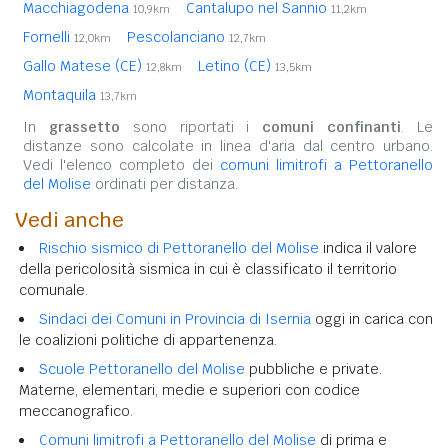
Macchiagodena
Cantalupo nel Sannio
10,9km
11,2km
Fornelli
Pescolanciano
12,0km
12,7km
Gallo Matese (CE)
Letino (CE)
12,8km
13,5km
Montaquila
13,7km
In
grassetto
sono riportati i
comuni confinanti
. Le
distanze sono calcolate in linea d'aria dal centro urbano.
Vedi l'elenco completo dei
comuni limitrofi a Pettoranello
del Molise
ordinati per distanza.
Vedi anche
Rischio sismico di Pettoranello del Molise
indica il valore
della pericolosità sismica in cui è classificato il territorio
comunale.
Sindaci dei Comuni in Provincia di Isernia
oggi in carica con
le coalizioni politiche di appartenenza.
Scuole Pettoranello del Molise
pubbliche e private.
Materne, elementari, medie e superiori con codice
meccanografico.
Comuni limitrofi a Pettoranello del Molise
di prima e