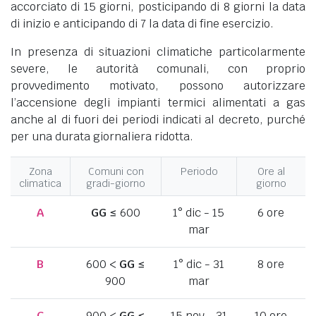
accorciato di 15 giorni, posticipando di 8 giorni la data
di inizio e anticipando di 7 la data di fine esercizio.
In presenza di situazioni climatiche particolarmente
severe, le autorità comunali, con proprio
provvedimento motivato, possono autorizzare
l’accensione degli impianti termici alimentati a gas
anche al di fuori dei periodi indicati al decreto, purché
per una durata giornaliera ridotta.
Zona
Comuni con
Periodo
Ore al
climatica
gradi-giorno
giorno
A
GG
≤ 600
1° dic - 15
6 ore
mar
B
600 <
GG
≤
1° dic - 31
8 ore
900
mar
C
900 <
GG
≤
15 nov - 31
10 ore