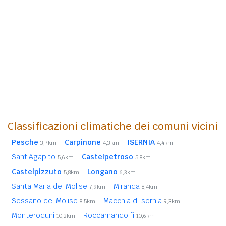
Classificazioni climatiche dei comuni vicini
Pesche
Carpinone
ISERNIA
3,7km
4,3km
4,4km
Sant'Agapito
Castelpetroso
5,6km
5,8km
Castelpizzuto
Longano
5,8km
6,3km
Santa Maria del Molise
Miranda
7,9km
8,4km
Sessano del Molise
Macchia d'Isernia
8,5km
9,3km
Monteroduni
Roccamandolfi
10,2km
10,6km