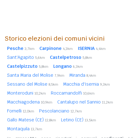
Storico elezioni dei comuni vicini
Pesche
Carpinone
ISERNIA
3,7km
4,3km
4,4km
Sant'Agapito
Castelpetroso
5,6km
5,8km
Castelpizzuto
Longano
5,8km
6,3km
Santa Maria del Molise
Miranda
7,9km
8,4km
Sessano del Molise
Macchia d'Isernia
8,5km
9,3km
Monteroduni
Roccamandolfi
10,2km
10,6km
Macchiagodena
Cantalupo nel Sannio
10,9km
11,2km
Fornelli
Pescolanciano
12,0km
12,7km
Gallo Matese (CE)
Letino (CE)
12,8km
13,5km
Montaquila
13,7km