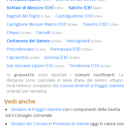
Schiavi di Abruzzo (CH)
Salcito (CB)
6,9km
8,6km
Bagnoli del Trigno
Castelguidone (CH)
9,3km
9,9km
Castiglione Messer Marino (CH)
Trivento (CB)
10,3km
11,2km
Chiauci
Carovilli
11,9km
12,5km
Civitanova del Sannio
Vastogirardi
12,6km
12,9km
Pescolanciano
Pietracupa (CB)
13,1km
13,9km
Capracotta
Duronia (CB)
13,9km
14,0km
San Giovanni Lipioni (CH)
Torrebruna (CH)
14,1km
14,2km
In
grassetto
sono riportati i
comuni confinanti
. Le
distanze sono calcolate in linea d'aria dal centro urbano.
Vedi l'elenco completo dei
comuni limitrofi a Poggio Sannita
ordinati per distanza.
Vedi anche
Sindaco di Poggio Sannita
con i componenti della Giunta
ed il Consiglio comunale.
Sindaci dei Comuni in Provincia di Isernia
oggi in carica con