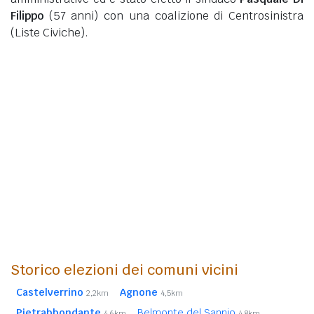
Filippo
(57 anni)
con una coalizione di Centrosinistra
(Liste Civiche).
Storico elezioni dei comuni vicini
Castelverrino
Agnone
2,2km
4,5km
Pietrabbondante
Belmonte del Sannio
4,6km
4,8km