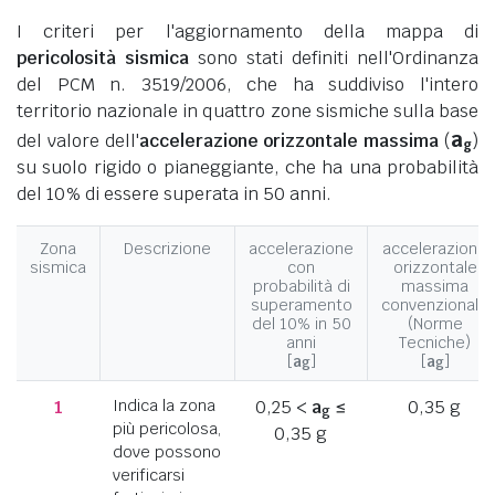
I criteri per l'aggiornamento della mappa di
pericolosità sismica
sono stati definiti nell'Ordinanza
del PCM n. 3519/2006, che ha suddiviso l'intero
territorio nazionale in quattro zone sismiche sulla base
a
del valore dell'
accelerazione orizzontale massima
(
)
g
su suolo rigido o pianeggiante, che ha una probabilità
del 10% di essere superata in 50 anni.
Zona
Descrizione
accelerazione
accelerazione
sismica
con
orizzontale
probabilità di
massima
superamento
convenzionale
del 10% in 50
(Norme
anni
Tecniche)
[
a
]
[
a
]
g
g
1
Indica la zona
0,25 <
a
≤
0,35 g
g
più pericolosa,
0,35 g
dove possono
verificarsi