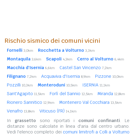
Rischio sismico dei comuni vicini
Fornelli
Rocchetta a Volturno
3,0km
3,3km
Montaquila
Scapoli
Cerro al Volturno
3,6km
4,3km
6,4km
Macchia d'Isernia
Castel San Vincenzo
6,6km
7,2km
Filignano
Acquaviva d'Isernia
Pizzone
7,2km
8,9km
10,0km
Pozzilli
Monteroduni
ISERNIA
10,3km
10,5km
11,1km
Sant'Agapito
Forlì del Sannio
Miranda
11,5km
12,5km
12,8km
Rionero Sannitico
Montenero Val Cocchiara
12,9km
13,5km
Venafro
Viticuso (FR)
13,8km
14,1km
In
grassetto
sono riportati i
comuni confinanti
. Le
distanze sono calcolate in linea d'aria dal centro urbano.
Vedi l'elenco completo dei
comuni limitrofi a Colli a Volturno