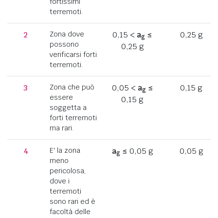
fortissimi
terremoti.
2
Zona dove
0,15 <
a
≤
0,25 g
g
possono
0,25 g
verificarsi forti
terremoti.
3
Zona che può
0,05 <
a
≤
0,15 g
g
essere
0,15 g
soggetta a
forti terremoti
ma rari.
4
E' la zona
a
≤ 0,05 g
0,05 g
g
meno
pericolosa,
dove i
terremoti
sono rari ed è
facoltà delle