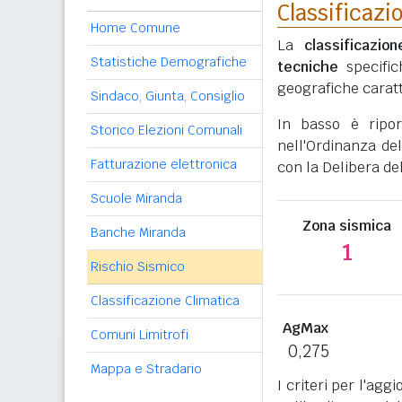
Classificazi
Home Comune
La
classificazio
Statistiche Demografiche
tecniche
specific
geografiche caratt
Sindaco, Giunta, Consiglio
In basso è ripo
Storico Elezioni Comunali
nell'Ordinanza del
Fatturazione elettronica
con la Delibera de
Scuole Miranda
Zona sismica
Banche Miranda
1
Rischio Sismico
Classificazione Climatica
AgMax
Comuni Limitrofi
0,275
Mappa e Stradario
I criteri per l'ag