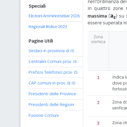
nell'Ordinanza del
Speciali
in quattro zone s
a
massima
(
) su 
Elezioni Amministrative 2026
g
essere superata in
Regionali Molise 2023
Zona
Pagine Utili
sismica
Sindaci in provincia di IS
Centralini Comuni prov. IS
Prefissi Telefonici prov. IS
1
Indica l
CAP comuni in prov. di IS
dove po
fortissi
Presidenti delle Province
2
Zona d
Presidenti delle Regioni
verifica
Fusione Comuni
3
Zona c