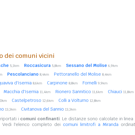
o dei comuni vicini
sche
Roccasicura
Sessano del Molise
5,1km
5,8km
6,9km
Pescolanciano
Pettoranello del Molise
km
8,4km
8,4km
uaviva d'Isernia
Carpinone
Fornelli
8,6km
8,8km
9,9km
Macchia d'Isernia
Rionero Sannitico
Chiauci
11,4km
11,6km
11,8km
Castelpetroso
Colli a Volturno
,0km
12,6km
12,8km
rno
Civitanova del Sannio
13,3km
13,3km
iportati i
comuni confinanti
. Le distanze sono calcolate in linea 
. Vedi l'elenco completo dei
comuni limitrofi a Miranda
ordinat