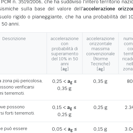
 PCM n. 3519/2006, che ha suddiviso l'intero territorio nazi
ismiche sulla base del valore dell'
accelerazione orizzo
suolo rigido o pianeggiante, che ha una probabilità del 1
 50 anni.
Descrizione
accelerazione
accelerazione
num
con
orizzontale
com
probabilità di
massima
co
superamento
convenzionale
terri
del 10% in 50
(Norme
ricad
anni
Tecniche)
nel
[
a
]
[
a
]
zona
g
g
a zona più pericolosa,
0,25 <
a
≤
0,35 g
80
g
ssono verificarsi
0,35 g
mi terremoti.
ove possono
0,15 <
a
≤
0,25 g
2.3
g
rsi forti terremoti.
0,25 g
he può essere
0,05 <
a
≤
0,15 g
3.0
g