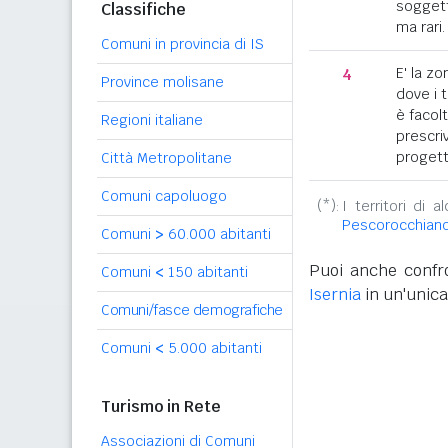
soggett
Classifiche
ma rari.
Comuni in provincia di IS
4
E' la z
Province molisane
dove i 
è facol
Regioni italiane
prescriv
progett
Città Metropolitane
Comuni capoluogo
(*):
I territori di 
Pescorocchian
Comuni
>
60.000 abitanti
Puoi anche confro
Comuni
<
150 abitanti
Isernia
in un'unica
Comuni/fasce demografiche
Comuni
<
5.000 abitanti
Turismo in Rete
Associazioni di Comuni