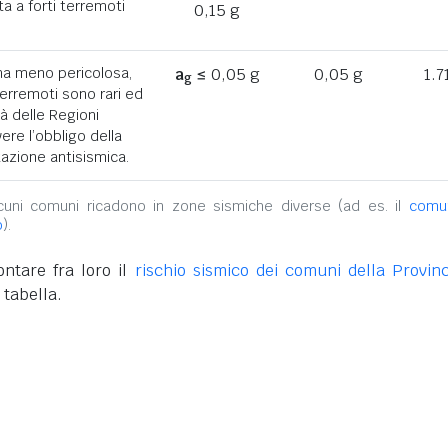
a a forti terremoti
0,15 g
ona meno pericolosa,
a
≤ 0,05 g
0,05 g
1.7
g
terremoti sono rari ed
tà delle Regioni
ere l’obbligo della
azione antisismica.
alcuni comuni ricadono in zone sismiche diverse (ad es. il
comu
o
).
ntare fra loro il
rischio sismico dei comuni della Provinc
 tabella.