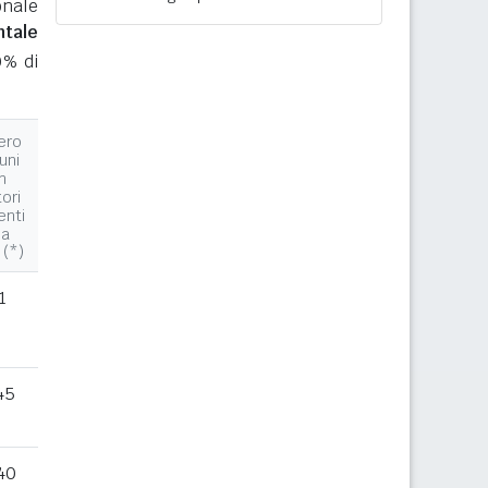
onale
ntale
0% di
ero
uni
n
tori
enti
la
 (*)
1
45
40