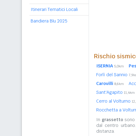
Itinerari Tematici Locali
Bandiera Blu 2025
Rischio sismic
ISERNIA
Pe
5,0km
Forlì del Sannio
7,9
Carovilli
Acq
8,6km
Sant'Agapito
11,4km
Cerro al Volturno
12
Rocchetta a Voltu
In
grassetto
sono r
dal centro urbano
distanza.