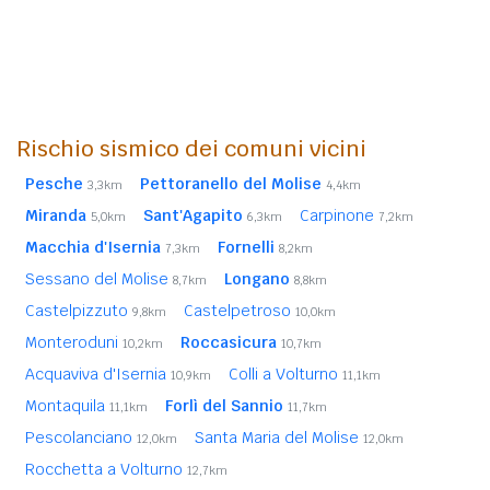
Rischio sismico dei comuni vicini
Pesche
Pettoranello del Molise
3,3km
4,4km
Miranda
Sant'Agapito
Carpinone
5,0km
6,3km
7,2km
Macchia d'Isernia
Fornelli
7,3km
8,2km
Sessano del Molise
Longano
8,7km
8,8km
Castelpizzuto
Castelpetroso
9,8km
10,0km
Monteroduni
Roccasicura
10,2km
10,7km
Acquaviva d'Isernia
Colli a Volturno
10,9km
11,1km
Montaquila
Forlì del Sannio
11,1km
11,7km
Pescolanciano
Santa Maria del Molise
12,0km
12,0km
Rocchetta a Volturno
12,7km