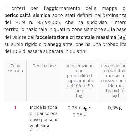
I criteri per l'aggiornamento della mappa di
pericolosità sismica
sono stati definiti nell'Ordinanza
del PCM n. 3519/2006, che ha suddiviso l'intero
territorio nazionale in quattro zone sismiche sulla base
a
del valore dell'
accelerazione orizzontale massima
(
)
g
su suolo rigido o pianeggiante, che ha una probabilità
del 10% di essere superata in 50 anni.
Zona
Descrizione
accelerazione
accelerazione
sismica
con
orizzontale
probabilità di
massima
superamento
convenzionale
del 10% in 50
(Norme
anni
Tecniche)
[
a
]
[
a
]
g
g
1
Indica la zona
0,25 <
a
≤
0,35 g
g
più pericolosa,
0,35 g
dove possono
verificarsi