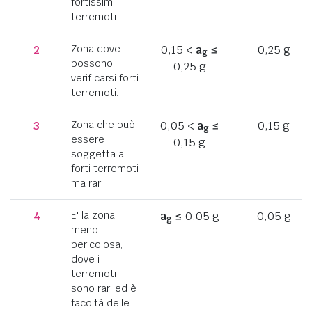
fortissimi
terremoti.
2
Zona dove
0,15 <
a
≤
0,25 g
g
possono
0,25 g
verificarsi forti
terremoti.
3
Zona che può
0,05 <
a
≤
0,15 g
g
essere
0,15 g
soggetta a
forti terremoti
ma rari.
4
E' la zona
a
≤ 0,05 g
0,05 g
g
meno
pericolosa,
dove i
terremoti
sono rari ed è
facoltà delle