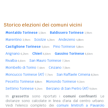
Storico elezioni dei comuni vicini
Montaldo Torinese
Baldissero Torinese
1,5km
1,9km
Marentino
Sciolze
Andezeno
3,9km
4,3km
4,8km
Castiglione Torinese
Pino Torinese
5,6km
5,8km
Arignano
Chieri
Gassino Torinese
6,2km
6,6km
6,6km
Rivalba
San Mauro Torinese
6,6km
7,3km
Mombello di Torino
Cinzano
7,4km
7,5km
Moncucco Torinese (AT)
San Raffaele Cimena
7,7km
8,3km
Pecetto Torinese
Moriondo Torinese
8,8km
9,1km
Settimo Torinese
Berzano di San Pietro (AT)
9,2km
9,6km
In
grassetto
sono riportati i
comuni confinanti
. Le
distanze sono calcolate in linea d'aria dal centro urbano.
Vedi l'elenco completo dei
comuni limitrofi a Pavarolo