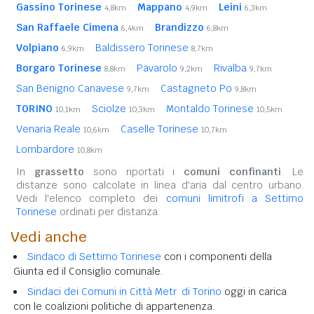
Gassino Torinese
Mappano
Leini
4,8km
4,9km
6,3km
San Raffaele Cimena
Brandizzo
6,4km
6,8km
Volpiano
Baldissero Torinese
6,9km
8,7km
Borgaro Torinese
Pavarolo
Rivalba
8,8km
9,2km
9,7km
San Benigno Canavese
Castagneto Po
9,7km
9,8km
TORINO
Sciolze
Montaldo Torinese
10,1km
10,3km
10,5km
Venaria Reale
Caselle Torinese
10,6km
10,7km
Lombardore
10,8km
In
grassetto
sono riportati i
comuni confinanti
. Le
distanze sono calcolate in linea d'aria dal centro urbano.
Vedi l'elenco completo dei
comuni limitrofi a Settimo
Torinese
ordinati per distanza.
Vedi anche
Sindaco di Settimo Torinese
con i componenti della
Giunta ed il Consiglio comunale.
Sindaci dei Comuni in Città Metr. di Torino
oggi in carica
con le coalizioni politiche di appartenenza.