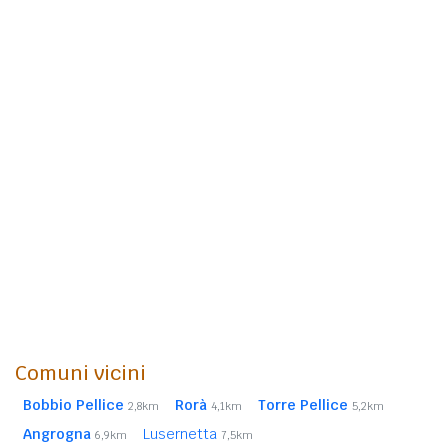
Comuni vicini
Bobbio Pellice
Rorà
Torre Pellice
2,8km
4,1km
5,2km
Angrogna
Lusernetta
6,9km
7,5km