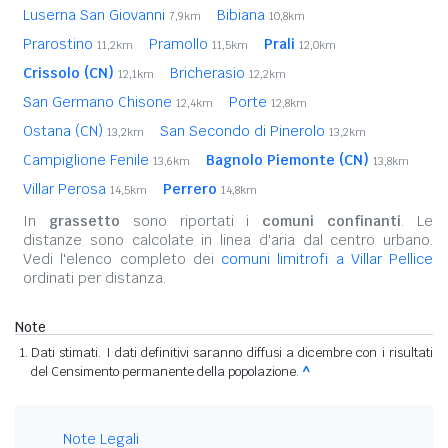
Luserna San Giovanni
Bibiana
7,9km
10,8km
Prarostino
Pramollo
Prali
11,2km
11,5km
12,0km
Crissolo (CN)
Bricherasio
12,1km
12,2km
San Germano Chisone
Porte
12,4km
12,8km
Ostana (CN)
San Secondo di Pinerolo
13,2km
13,2km
Campiglione Fenile
Bagnolo Piemonte (CN)
13,6km
13,8km
Villar Perosa
Perrero
14,5km
14,8km
In
grassetto
sono riportati i
comuni confinanti
. Le
distanze sono calcolate in linea d'aria dal centro urbano.
Vedi l'elenco completo dei
comuni limitrofi a Villar Pellice
ordinati per distanza.
Note
Dati stimati. I dati definitivi saranno diffusi a dicembre con i risultati
del Censimento permanente della popolazione.
^
Note Legali