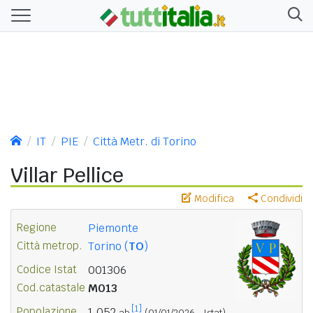
IT
PIE
Città Metr. di Torino
Villar Pellice
Modifica
Condividi
Regione
Piemonte
Città metrop.
Torino (
TO
)
Codice Istat
001306
Cod.catastale
M013
[1]
Popolazione
1.052
ab.
(01/01/2026 - Istat)