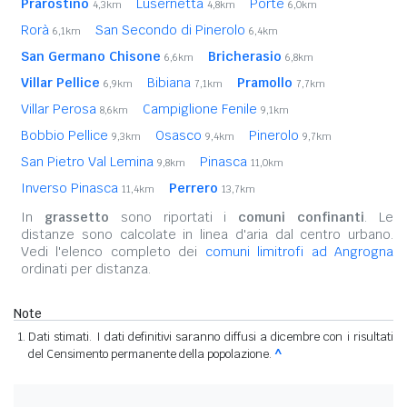
Prarostino
Lusernetta
Porte
4,3km
4,8km
6,0km
Rorà
San Secondo di Pinerolo
6,1km
6,4km
San Germano Chisone
Bricherasio
6,6km
6,8km
Villar Pellice
Bibiana
Pramollo
6,9km
7,1km
7,7km
Villar Perosa
Campiglione Fenile
8,6km
9,1km
Bobbio Pellice
Osasco
Pinerolo
9,3km
9,4km
9,7km
San Pietro Val Lemina
Pinasca
9,8km
11,0km
Inverso Pinasca
Perrero
11,4km
13,7km
In
grassetto
sono riportati i
comuni confinanti
. Le
distanze sono calcolate in linea d'aria dal centro urbano.
Vedi l'elenco completo dei
comuni limitrofi ad Angrogna
ordinati per distanza.
Note
Dati stimati. I dati definitivi saranno diffusi a dicembre con i risultati
del Censimento permanente della popolazione.
^