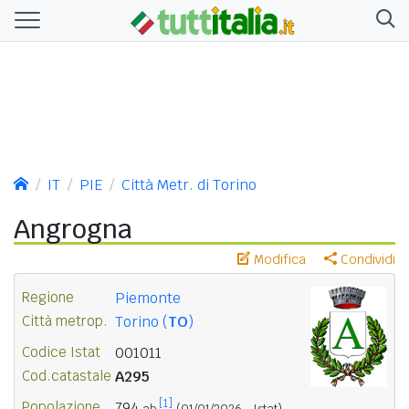
IT
PIE
Città Metr. di Torino
Angrogna
Modifica
Condividi
Regione
Piemonte
Città metrop.
Torino (
TO
)
Codice Istat
001011
Cod.catastale
A295
[1]
Popolazione
794
ab.
(01/01/2026 - Istat)