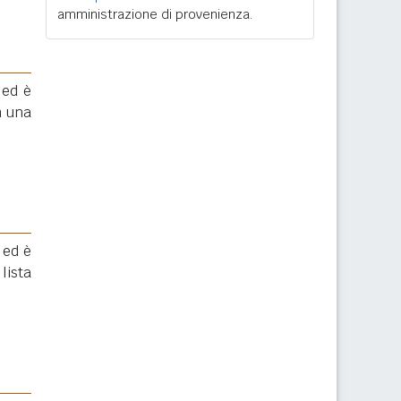
amministrazione di provenienza.
 ed è
 una
 ed è
lista