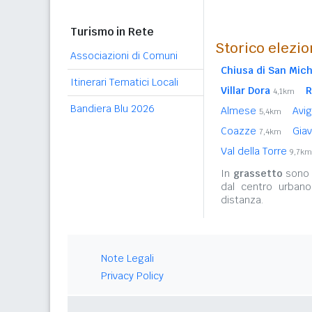
Turismo in Rete
Storico elezio
Associazioni di Comuni
Chiusa di San Mic
Itinerari Tematici Locali
Villar Dora
R
4,1km
Bandiera Blu 2026
Almese
Avig
5,4km
Coazze
Gia
7,4km
Val della Torre
9,7km
In
grassetto
sono r
dal centro urbano
distanza.
Note Legali
Privacy Policy