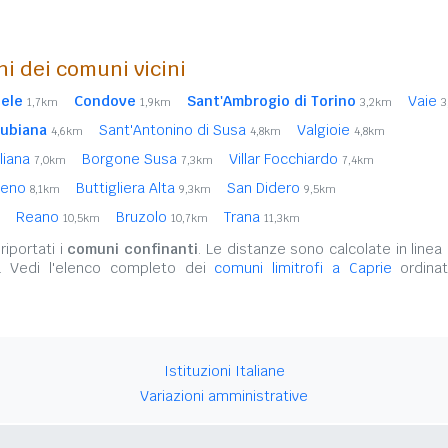
ni dei comuni vicini
hele
Condove
Sant'Ambrogio di Torino
Vaie
1,7km
1,9km
3,2km
3
ubiana
Sant'Antonino di Susa
Valgioie
4,6km
4,8km
4,8km
liana
Borgone Susa
Villar Focchiardo
7,0km
7,3km
7,4km
veno
Buttigliera Alta
San Didero
8,1km
9,3km
9,5km
Reano
Bruzolo
Trana
10,5km
10,7km
11,3km
iportati i
comuni confinanti
. Le distanze sono calcolate in linea 
. Vedi l'elenco completo dei
comuni limitrofi a Caprie
ordinat
Istituzioni Italiane
Variazioni amministrative