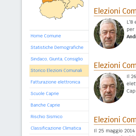
Elezioni Co
L'8 
per
Home Comune
And
Statistiche Demografiche
Sindaco, Giunta, Consiglio
Elezioni Co
Storico Elezioni Comunali
Il 2
Fatturazione elettronica
elet
Capr
Scuole Caprie
Banche Caprie
Rischio Sismico
Elezioni Co
Classificazione Climatica
Il 25 maggio 2014