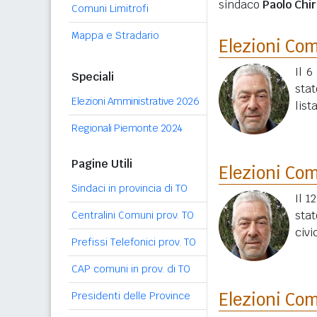
sindaco
Paolo Chir
Comuni Limitrofi
Mappa e Stradario
Elezioni Co
Il 6
Speciali
stat
Elezioni Amministrative 2026
list
Regionali Piemonte 2024
Pagine Utili
Elezioni Co
Sindaci in provincia di TO
Il 1
stat
Centralini Comuni prov. TO
civi
Prefissi Telefonici prov. TO
CAP comuni in prov. di TO
Elezioni Co
Presidenti delle Province