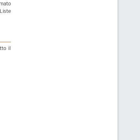
rmato
Liste
to il