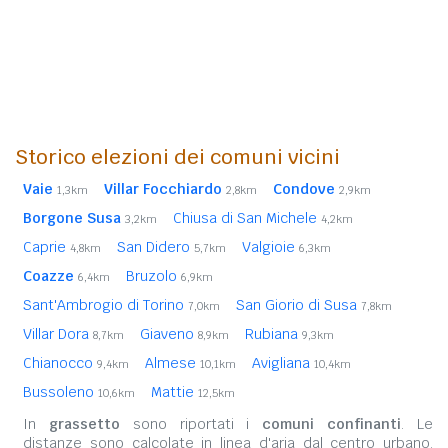
Storico elezioni dei comuni vicini
Vaie
Villar Focchiardo
Condove
1,3km
2,8km
2,9km
Borgone Susa
Chiusa di San Michele
3,2km
4,2km
Caprie
San Didero
Valgioie
4,8km
5,7km
6,3km
Coazze
Bruzolo
6,4km
6,9km
Sant'Ambrogio di Torino
San Giorio di Susa
7,0km
7,8km
Villar Dora
Giaveno
Rubiana
8,7km
8,9km
9,3km
Chianocco
Almese
Avigliana
9,4km
10,1km
10,4km
Bussoleno
Mattie
10,6km
12,5km
In
grassetto
sono riportati i
comuni confinanti
. Le
distanze sono calcolate in linea d'aria dal centro urbano.