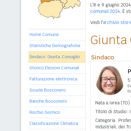
L'8 e 9 giugno 2024
comunali 2024
. È s
Vedi l'
archivio stor
Home Comune
Giunta
Statistiche Demografiche
Sindaco
Sindaco, Giunta, Consiglio
Storico Elezioni Comunali
P
Fatturazione elettronica
5
Da
Scuole Bosconero
D
Banche Bosconero
Nata a Ivrea (TO)
Titolo di Studio:
Rischio Sismico
Categoria Profe
Classificazione Climatica
Industriali, dei T