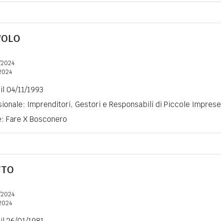
VOLO
/2024
2024
il 04/11/1993
ionale: Imprenditori, Gestori e Responsabili di Piccole Imprese
e: Fare X Bosconero
TTO
/2024
2024
 il 26/01/1981