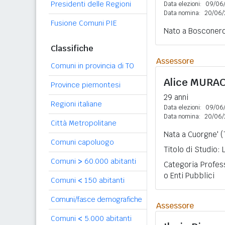
Presidenti delle Regioni
Data elezioni:
09/06
Data nomina:
20/06/
Fusione Comuni PIE
Nato a Bosconero 
Classifiche
Assessore
Comuni in provincia di TO
Alice
MURA
Province piemontesi
29 anni
Regioni italiane
Data elezioni:
09/06
Data nomina:
20/06/
Città Metropolitane
Nata a Cuorgne' (
Comuni capoluogo
Titolo di Studio:
Comuni
>
60.000 abitanti
Categoria Profess
o Enti Pubblici
Comuni
<
150 abitanti
Comuni/fasce demografiche
Assessore
Comuni
<
5.000 abitanti