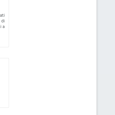
ati
 di
i a