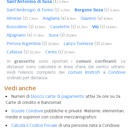
Sant'Antonino di Susa
(1)
2,9km
Sant'Ambrogio di Torino
(1)
Borgone Susa
(1)
4,7km
5,4km
Almese
(1)
Avigliana
(4)
Giaveno
(4)
7,3km
8,4km
8,5km
Bussoleno
(2)
Caselette
(1)
Viù
(1)
12,9km
13,7km
14,6km
Alpignano
(4)
Susa
(3)
17,3km
20,0km
Perosa Argentina
(2)
Lanzo Torinese
(3)
20,0km
22,0km
Cafasse
(1)
Ceres
(1)
22,1km
22,9km
In
grassetto
sono riportati i
comuni confinanti
. Le
distanze sono calcolate in linea d'aria dal centro urbano.
Vedi l'elenco completo dei
comuni limitrofi a Condove
ordinati per distanza.
Vedi anche
Numeri di
blocco carte di pagamento
attivi 24 ore su 24.
Carte di credito e Bancomat.
Scuole Condove
pubbliche e private. Materne, elementari,
medie e superiori con codice meccanografico.
Calcola il Codice Fiscale
di una persona nata a Condove.