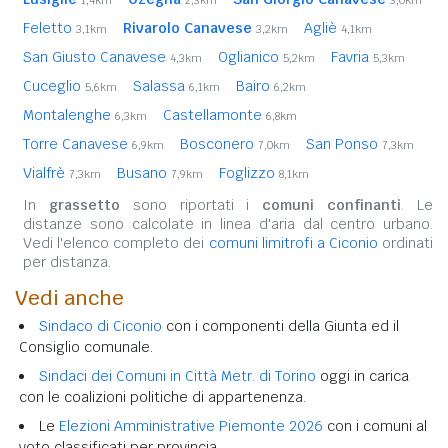
Feletto
Rivarolo Canavese
Agliè
3,1km
3,2km
4,1km
San Giusto Canavese
Oglianico
Favria
4,3km
5,2km
5,3km
Cuceglio
Salassa
Bairo
5,6km
6,1km
6,2km
Montalenghe
Castellamonte
6,3km
6,8km
Torre Canavese
Bosconero
San Ponso
6,9km
7,0km
7,3km
Vialfrè
Busano
Foglizzo
7,3km
7,9km
8,1km
In
grassetto
sono riportati i
comuni confinanti
. Le
distanze sono calcolate in linea d'aria dal centro urbano.
Vedi l'elenco completo dei
comuni limitrofi a Ciconio
ordinati
per distanza.
Vedi anche
Sindaco di Ciconio
con i componenti della Giunta ed il
Consiglio comunale.
Sindaci dei Comuni in Città Metr. di Torino
oggi in carica
con le coalizioni politiche di appartenenza.
Le
Elezioni Amministrative Piemonte 2026
con i comuni al
voto classificati per provincia.