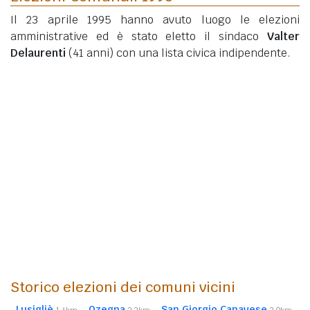
Il 23 aprile 1995 hanno avuto luogo le elezioni
amministrative ed è stato eletto il sindaco
Valter
Delaurenti
(41 anni)
con una lista civica indipendente.
Storico elezioni dei comuni vicini
Lusigliè
Ozegna
San Giorgio Canavese
1,4km
2,3km
3,0km