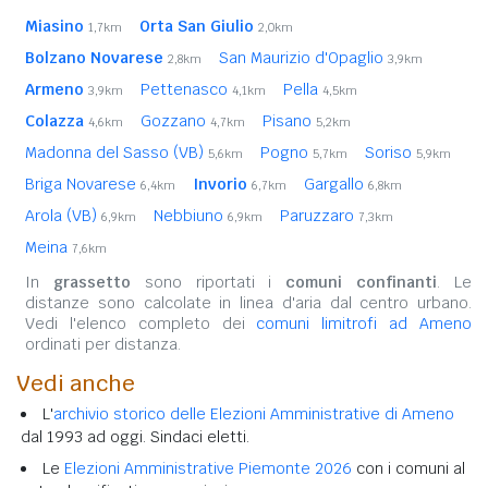
Miasino
Orta San Giulio
1,7km
2,0km
Bolzano Novarese
San Maurizio d'Opaglio
2,8km
3,9km
Armeno
Pettenasco
Pella
3,9km
4,1km
4,5km
Colazza
Gozzano
Pisano
4,6km
4,7km
5,2km
Madonna del Sasso (VB)
Pogno
Soriso
5,6km
5,7km
5,9km
Briga Novarese
Invorio
Gargallo
6,4km
6,7km
6,8km
Arola (VB)
Nebbiuno
Paruzzaro
6,9km
6,9km
7,3km
Meina
7,6km
In
grassetto
sono riportati i
comuni confinanti
. Le
distanze sono calcolate in linea d'aria dal centro urbano.
Vedi l'elenco completo dei
comuni limitrofi ad Ameno
ordinati per distanza.
Vedi anche
L'
archivio storico delle Elezioni Amministrative di Ameno
dal 1993 ad oggi. Sindaci eletti.
Le
Elezioni Amministrative Piemonte 2026
con i comuni al