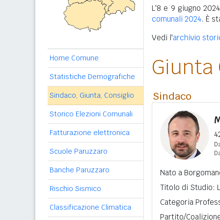
L'8 e 9 giugno 2024
comunali 2024
. È s
Vedi l'
archivio stor
Home Comune
Giunta
Statistiche Demografiche
Sindaco
Sindaco, Giunta, Consiglio
Storico Elezioni Comunali
M
Fatturazione elettronica
4
Da
Scuole Paruzzaro
D
Banche Paruzzaro
Nato a Borgomane
Titolo di Studio:
Rischio Sismico
Categoria Profess
Classificazione Climatica
Partito/Coalizion