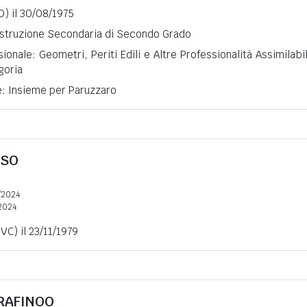
O) il 30/08/1975
 Istruzione Secondaria di Secondo Grado
ionale: Geometri, Periti Edili e Altre Professionalità Assimilabil
goria
e: Insieme per Paruzzaro
RSO
/2024
2024
VC) il 23/11/1979
RAFINOO