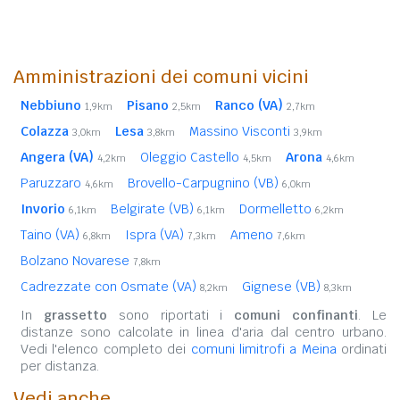
Amministrazioni dei comuni vicini
Nebbiuno
Pisano
Ranco (VA)
1,9km
2,5km
2,7km
Colazza
Lesa
Massino Visconti
3,0km
3,8km
3,9km
Angera (VA)
Oleggio Castello
Arona
4,2km
4,5km
4,6km
Paruzzaro
Brovello-Carpugnino (VB)
4,6km
6,0km
Invorio
Belgirate (VB)
Dormelletto
6,1km
6,1km
6,2km
Taino (VA)
Ispra (VA)
Ameno
6,8km
7,3km
7,6km
Bolzano Novarese
7,8km
Cadrezzate con Osmate (VA)
Gignese (VB)
8,2km
8,3km
In
grassetto
sono riportati i
comuni confinanti
. Le
distanze sono calcolate in linea d'aria dal centro urbano.
Vedi l'elenco completo dei
comuni limitrofi a Meina
ordinati
per distanza.
Vedi anche