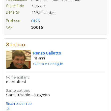
Superficie
7,36
km²
Densità
449,52
ab./
km²
Prefisso
0125
CAP
10016
Sindaco
Renzo Galletto
78 anni
Giunta e Consiglio
Nome abitanti
montaltesi
Santo patrono
Sant'Eusebio - 2 agosto
Rischio sismico
3