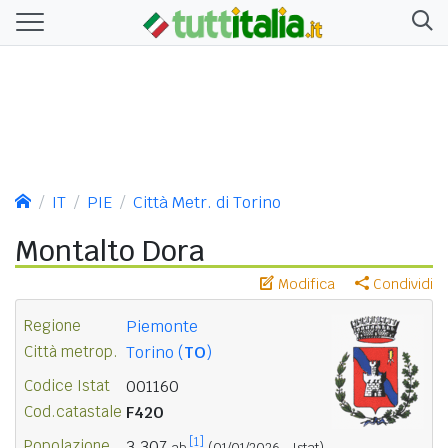
IT
PIE
Città Metr. di Torino
Montalto Dora
Modifica
Condividi
Regione
Piemonte
Città metrop.
Torino (
TO
)
Codice Istat
001160
Cod.catastale
F420
[1]
Popolazione
3.307
ab.
(01/01/2026 - Istat)