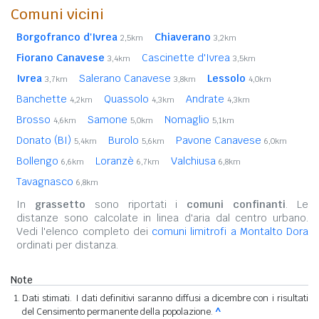
Comuni vicini
Borgofranco d'Ivrea
Chiaverano
2,5km
3,2km
Fiorano Canavese
Cascinette d'Ivrea
3,4km
3,5km
Ivrea
Salerano Canavese
Lessolo
3,7km
3,8km
4,0km
Banchette
Quassolo
Andrate
4,2km
4,3km
4,3km
Brosso
Samone
Nomaglio
4,6km
5,0km
5,1km
Donato (BI)
Burolo
Pavone Canavese
5,4km
5,6km
6,0km
Bollengo
Loranzè
Valchiusa
6,6km
6,7km
6,8km
Tavagnasco
6,8km
In
grassetto
sono riportati i
comuni confinanti
. Le
distanze sono calcolate in linea d'aria dal centro urbano.
Vedi l'elenco completo dei
comuni limitrofi a Montalto Dora
ordinati per distanza.
Note
Dati stimati. I dati definitivi saranno diffusi a dicembre con i risultati
del Censimento permanente della popolazione.
^