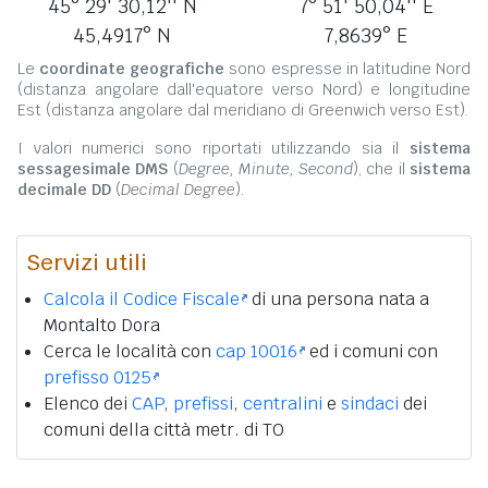
45° 29' 30,12'' N
7° 51' 50,04'' E
45,4917° N
7,8639° E
Le
coordinate geografiche
sono espresse in latitudine Nord
(distanza angolare dall'equatore verso Nord) e longitudine
Est (distanza angolare dal meridiano di Greenwich verso Est).
I valori numerici sono riportati utilizzando sia il
sistema
sessagesimale DMS
(
Degree, Minute, Second
), che il
sistema
decimale DD
(
Decimal Degree
).
Servizi utili
Calcola il Codice Fiscale
di una persona nata a
Montalto Dora
Cerca le località con
cap 10016
ed i comuni con
prefisso 0125
Elenco dei
CAP
,
prefissi
,
centralini
e
sindaci
dei
comuni della città metr. di TO