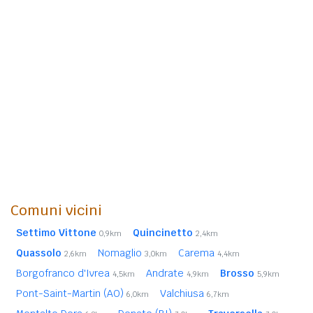
Comuni vicini
Settimo Vittone
Quincinetto
0,9km
2,4km
Quassolo
Nomaglio
Carema
2,6km
3,0km
4,4km
Borgofranco d'Ivrea
Andrate
Brosso
4,5km
4,9km
5,9km
Pont-Saint-Martin (AO)
Valchiusa
6,0km
6,7km