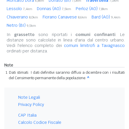
Montalto Dora
Donato (BI)
Traversella
6,8km
7,0km
7,0km
Lessolo
Donnas (AO)
Perloz (AO)
7,4km
7,5km
7,8km
Chiaverano
Fiorano Canavese
Bard (AO)
8,0km
8,6km
9,4km
Netro (BI)
9,5km
In
grassetto
sono riportati i
comuni confinanti
. Le
distanze sono calcolate in linea d'aria dal centro urbano.
Vedi l'elenco completo dei
comuni limitrofi a Tavagnasco
ordinati per distanza.
Note
Dati stimati. I dati definitivi saranno diffusi a dicembre con i risultati
del Censimento permanente della popolazione.
^
Note Legali
Privacy Policy
CAP Italia
Calcolo Codice Fiscale