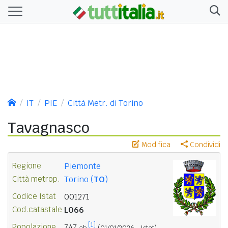
IT
PIE
Città Metr. di Torino
Tavagnasco
Modifica
Condividi
Regione
Piemonte
Città metrop.
Torino (
TO
)
Codice Istat
001271
Cod.catastale
L066
[1]
Popolazione
747
ab.
(01/01/2026 - Istat)