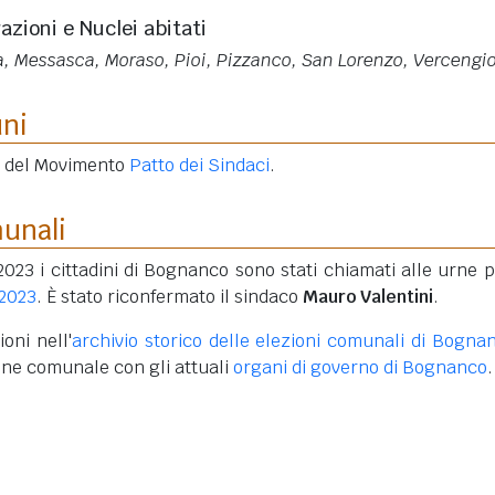
razioni e Nuclei abitati
, Messasca, Moraso, Pioi, Pizzanco, San Lorenzo, Vercengi
uni
e del Movimento
Patto dei Sindaci
.
munali
2023 i cittadini di Bognanco sono stati chiamati alle urne p
 2023
. È stato riconfermato il sindaco
Mauro Valentini
.
oni nell'
archivio storico delle elezioni comunali di Bogna
one comunale con gli attuali
organi di governo di Bognanco
.