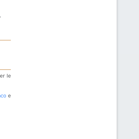
o
er le
nco
e