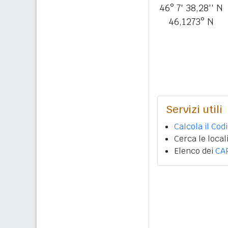
46° 7' 38,28'' N
46,1273° N
Servizi utili
Calcola il Cod
Cerca le local
Elenco dei
CA