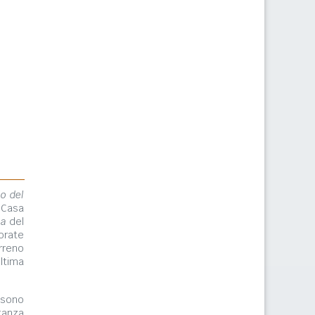
lo del
 Casa
ma
del
orate
rreno
ltima
ono
tanza