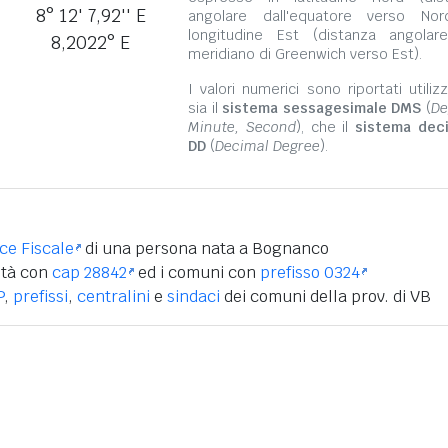
8° 12' 7,92'' E
angolare dall'equatore verso No
longitudine Est (distanza angolar
8,2022° E
meridiano di Greenwich verso Est).
I valori numerici sono riportati utili
sia il
sistema sessagesimale DMS
(
De
Minute, Second
), che il
sistema dec
DD
(
Decimal Degree
).
ice Fiscale
di una persona nata a Bognanco
ità con
cap 28842
ed i comuni con
prefisso 0324
P
,
prefissi
,
centralini
e
sindaci
dei comuni della prov. di VB