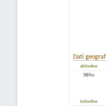
Dati geograf
altitudine
989
m
latitudine