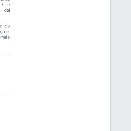
rd) e
e dal
zzando
gree,
imale