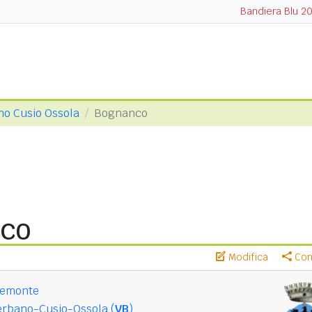
Bandiera Blu 2
no Cusio Ossola
Bognanco
co
Modifica
Cond
iemonte
erbano-Cusio-Ossola (
VB
)