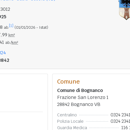
03012
925
[1]
98
ab.
(01/01/2026 - Istat)
7,99
km²
,41
ab./
km²
324
8842
Comune
Comune di Bognanco
Frazione San Lorenzo 1
28842 Bognanco VB
0324 234
Centralino
0324 234
Polizia Locale
116 
Guardia Medica