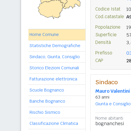
Codice Istat
1
Cod.catastale
A
Popolazione
1
Home Comune
Superficie
5
Densità
3
Statistiche Demografiche
Prefisso
0
Sindaco, Giunta, Consiglio
CAP
2
Storico Elezioni Comunali
Fatturazione elettronica
Sindaco
Scuole Bognanco
Mauro Valentini
63 anni
Banche Bognanco
Giunta e Consiglio
Rischio Sismico
Nome abitanti
bognanchesi
Classificazione Climatica