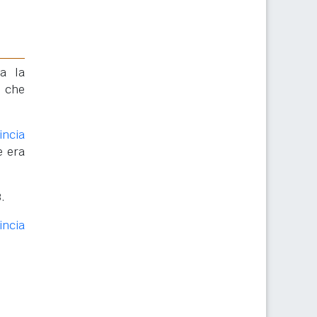
ta la
i che
incia
e era
.
incia