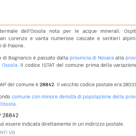
termale dell'Ossola nota per le acque minerali. Ospi
San Lorenzo e vanta numerose cascate e sentieri alpin
 di Paione.
e di Bognanco è passato dalla
provincia di Novara
alla
prov
 Ossola
. Il codice ISTAT del comune prima della variazion
 CAP del comune è
28842
. Il vecchio codice postale era 28033
condo
comune con minore densità di popolazione della prov
 Ossola
.
P 28842
ò essere indicata direttamente in un indirizzo postale.
ONTI VB