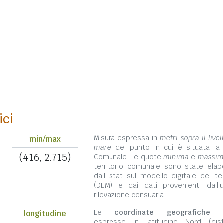
ici
Misura espressa in
metri sopra il livel
min/max
mare
del punto in cui è situata la
(416, 2.715)
Comunale. Le quote
minima
e
massi
territorio comunale sono state elab
dall'Istat sul modello digitale del te
(DEM) e dai dati provenienti dall'u
rilevazione censuaria.
Le
coordinate geografiche
s
longitudine
espresse in latitudine Nord (dis