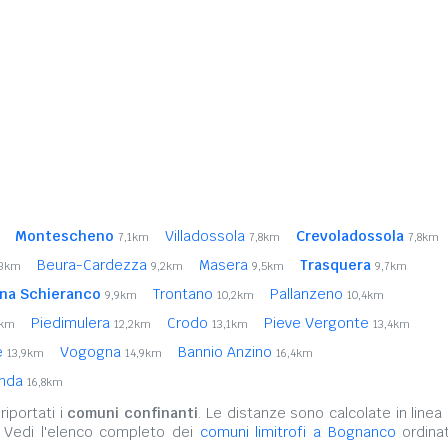
Montescheno
Villadossola
Crevoladossola
7,1km
7,8km
7,8km
Beura-Cardezza
Masera
Trasquera
,3km
9,2km
9,5km
9,7km
na Schieranco
Trontano
Pallanzeno
9,9km
10,2km
10,4km
Piedimulera
Crodo
Pieve Vergonte
5km
12,2km
13,1km
13,4km
e
Vogogna
Bannio Anzino
13,9km
14,9km
16,4km
enda
16,8km
iportati i
comuni confinanti
. Le distanze sono calcolate in linea 
. Vedi l'elenco completo dei
comuni limitrofi a Bognanco
ordinat