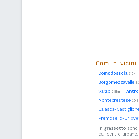
Comuni vicini
Domodossola
7,0km
Borgomezzavalle
8
Varzo
Antro
9,8km
Montecrestese
10,
Calasca-Castiglion
Premosello-Chiov
In
grassetto
sono r
dal centro urbano