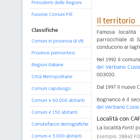
Presidenti delle Regioni
Fusione Comuni PIE
Il territorio
Classifiche
Famosa località 
parrocchiale di 
Comuni in provincia di VB
conducono ai laghi
Province piemontesi
Nel 1992 il comun
Regioni italiane
del Verbano Cusio
003020.
Città Metropolitane
Dal 1997 il nuovo
Comuni capoluogo
Bognanco è il se
Comuni
>
60.000 abitanti
del Verbano Cusio
Comuni
<
150 abitanti
Località con CA
Comuni/fasce demografiche
La località
Fonti
pu
Esempio: 28842 F
Comuni
<
5.000 abitanti