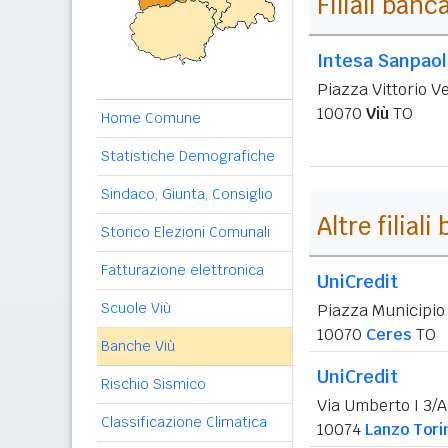
Filiali banc
Intesa Sanpao
Piazza Vittorio V
10070
Viù
TO
Home Comune
Statistiche Demografiche
Sindaco, Giunta, Consiglio
Altre filial
Storico Elezioni Comunali
Fatturazione elettronica
UniCredit
Scuole Viù
Piazza Municipio
10070
Ceres
TO
Banche Viù
UniCredit
Rischio Sismico
Via Umberto I 3/A
Classificazione Climatica
10074
Lanzo Tori