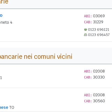
arie
lo
03069
ABI:
31229
eneto 4
CAB:
0123 696121
0123 696457
i bancarie nei comuni vicini
02008
ABI:
30330
 1
CAB:
02008
ABI:
30560
CAB:
nese
TO