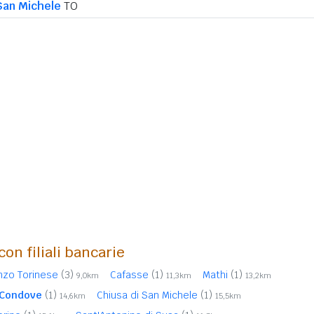
San Michele
TO
con filiali bancarie
nzo Torinese
(3)
Cafasse
(1)
Mathi
(1)
9,0km
11,3km
13,2km
Condove
(1)
Chiusa di San Michele
(1)
14,6km
15,5km