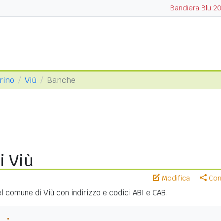
Bandiera Blu 2
orino
Viù
Banche
i Viù
Modifica
Cond
nel comune di Viù con indirizzo e codici ABI e CAB.