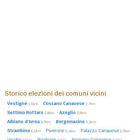
Storico elezioni dei comuni vicini
Vestignè
Cossano Canavese
1,5km
2,7km
Settimo Rottaro
Azeglio
2,8km
3,8km
Albiano d'Ivrea
Borgomasino
3,9km
4,4km
Strambino
Piverone
Palazzo Canavese
6,1km
6,4km
6,9km
Vische
Maglione
Romano Canavese
7,1km
7,1km
7,4km