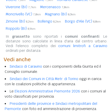
Viverone (BI)
Mercenasco
7,7km
7,8km
Moncrivello (VC)
Magnano (BI)
7,8km
8,0km
Zimone (BI)
Bollengo
Borgo d'Ale (VC)
8,2km
8,2km
8,8km
Roppolo (BI)
8,9km
In
grassetto
sono riportati i
comuni confinanti
. Le
distanze sono calcolate in linea d'aria dal centro urbano.
Vedi l'elenco completo dei
comuni limitrofi a Caravino
ordinati per distanza.
Vedi anche
Sindaco di Caravino
con i componenti della Giunta ed il
Consiglio comunale.
Sindaci dei Comuni in Città Metr. di Torino
oggi in carica
con le coalizioni politiche di appartenenza.
Le
Elezioni Amministrative Piemonte 2026
con i comuni al
voto classificati per provincia.
Presidenti delle province e Sindaci metropolitani del
Piemonte
con foto ed amministrazione di provenienza.