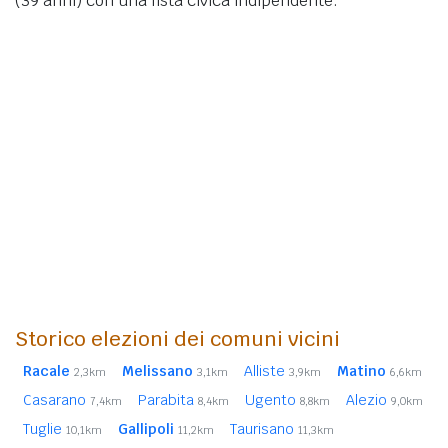
(39 anni)
con una lista civica indipendente.
Storico elezioni dei comuni vicini
Racale
Melissano
Alliste
Matino
2,3km
3,1km
3,9km
6,6km
Casarano
Parabita
Ugento
Alezio
7,4km
8,4km
8,8km
9,0km
Tuglie
Gallipoli
Taurisano
10,1km
11,2km
11,3km