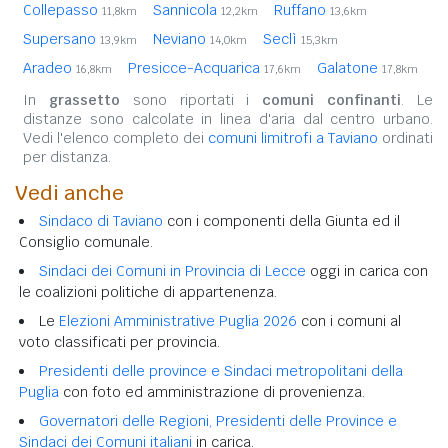
Collepasso
Sannicola
Ruffano
11,8km
12,2km
13,6km
Supersano
Neviano
Seclì
13,9km
14,0km
15,3km
Aradeo
Presicce-Acquarica
Galatone
16,8km
17,6km
17,8km
In
grassetto
sono riportati i
comuni confinanti
. Le
distanze sono calcolate in linea d'aria dal centro urbano.
Vedi l'elenco completo dei
comuni limitrofi a Taviano
ordinati
per distanza.
Vedi anche
Sindaco di Taviano
con i componenti della Giunta ed il
Consiglio comunale.
Sindaci dei Comuni in Provincia di Lecce
oggi in carica con
le coalizioni politiche di appartenenza.
Le
Elezioni Amministrative Puglia 2026
con i comuni al
voto classificati per provincia.
Presidenti delle province e Sindaci metropolitani della
Puglia
con foto ed amministrazione di provenienza.
Governatori delle Regioni, Presidenti delle Province e
Sindaci dei Comuni italiani
in carica.