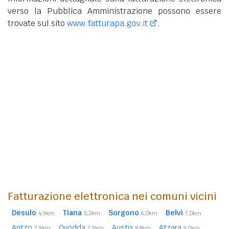
verso la Pubblica Amministrazione possono essere
trovate sul sito
www.fatturapa.gov.it
.
Fatturazione elettronica nei comuni vicini
Desulo
Tiana
Sorgono
Belvì
4,9km
5,3km
6,0km
7,0km
Aritzo
Ovodda
Austis
Atzara
7,9km
7,9km
8,8km
9,0km