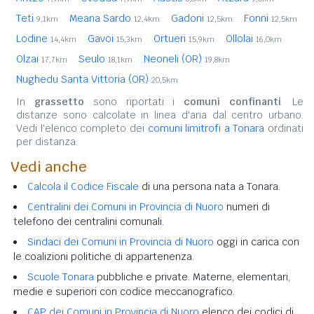
Teti
Meana Sardo
Gadoni
Fonni
9,1km
12,4km
12,5km
12,5km
Lodine
Gavoi
Ortueri
Ollolai
14,4km
15,3km
15,9km
16,0km
Olzai
Seulo
Neoneli (OR)
17,7km
18,1km
19,8km
Nughedu Santa Vittoria (OR)
20,5km
In
grassetto
sono riportati i
comuni confinanti
. Le
distanze sono calcolate in linea d'aria dal centro urbano.
Vedi l'elenco completo dei
comuni limitrofi a Tonara
ordinati
per distanza.
Vedi anche
Calcola il Codice Fiscale
di una persona nata a Tonara.
Centralini dei Comuni in Provincia di Nuoro
numeri di
telefono dei centralini comunali.
Sindaci dei Comuni in Provincia di Nuoro
oggi in carica con
le coalizioni politiche di appartenenza.
Scuole Tonara
pubbliche e private. Materne, elementari,
medie e superiori con codice meccanografico.
CAP dei Comuni in Provincia di Nuoro
elenco dei codici di