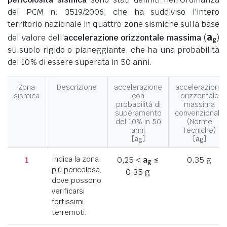
del PCM n. 3519/2006, che ha suddiviso l'intero
territorio nazionale in quattro zone sismiche sulla base
a
del valore dell'
accelerazione orizzontale massima
(
)
g
su suolo rigido o pianeggiante, che ha una probabilità
del 10% di essere superata in 50 anni.
Zona
Descrizione
accelerazione
accelerazione
sismica
con
orizzontale
probabilità di
massima
superamento
convenzionale
del 10% in 50
(Norme
anni
Tecniche)
[
a
]
[
a
]
g
g
1
Indica la zona
0,25 <
a
≤
0,35 g
g
più pericolosa,
0,35 g
dove possono
verificarsi
fortissimi
terremoti.