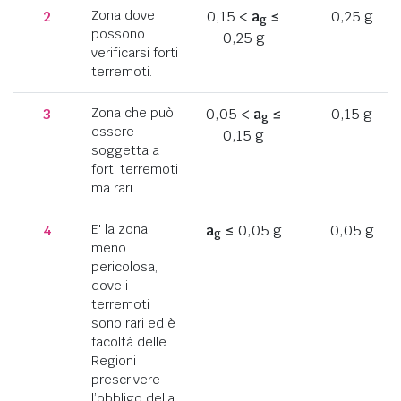
2
Zona dove
0,15 <
a
≤
0,25 g
g
possono
0,25 g
verificarsi forti
terremoti.
3
Zona che può
0,05 <
a
≤
0,15 g
g
essere
0,15 g
soggetta a
forti terremoti
ma rari.
4
E' la zona
a
≤ 0,05 g
0,05 g
g
meno
pericolosa,
dove i
terremoti
sono rari ed è
facoltà delle
Regioni
prescrivere
l’obbligo della