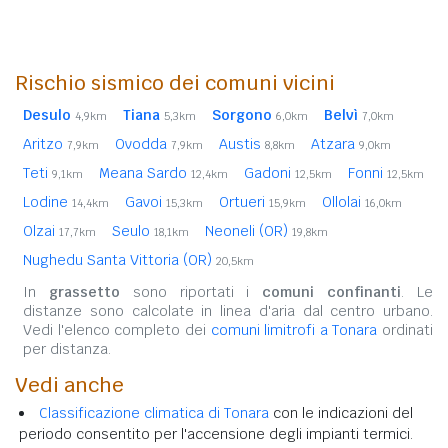
Rischio sismico dei comuni vicini
Desulo
Tiana
Sorgono
Belvì
4,9km
5,3km
6,0km
7,0km
Aritzo
Ovodda
Austis
Atzara
7,9km
7,9km
8,8km
9,0km
Teti
Meana Sardo
Gadoni
Fonni
9,1km
12,4km
12,5km
12,5km
Lodine
Gavoi
Ortueri
Ollolai
14,4km
15,3km
15,9km
16,0km
Olzai
Seulo
Neoneli (OR)
17,7km
18,1km
19,8km
Nughedu Santa Vittoria (OR)
20,5km
In
grassetto
sono riportati i
comuni confinanti
. Le
distanze sono calcolate in linea d'aria dal centro urbano.
Vedi l'elenco completo dei
comuni limitrofi a Tonara
ordinati
per distanza.
Vedi anche
Classificazione climatica di Tonara
con le indicazioni del
periodo consentito per l'accensione degli impianti termici.